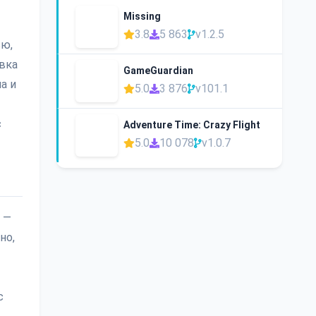
Missing
3.8
5 863
v1.2.5
ью,
овка
GameGuardian
а и
5.0
3 876
v101.1
с
Adventure Time: Crazy Flight
5.0
10 078
v1.0.7
 —
но,
с