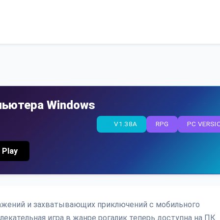
пьютера Windows
V1.38A
RPG
PC VERSI
 Play
ражений и захватывающих приключений с мобильного
лекательная игра в жанре рогалик теперь доступна на ПК