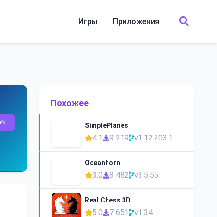
Игры
Приложения
Похожее
ON
SimplePlanes
4.1
9 219
v1.12.203.1
Oceanhorn
3.0
8 482
v3.5.55
Real Chess 3D
5.0
7 651
v1.34