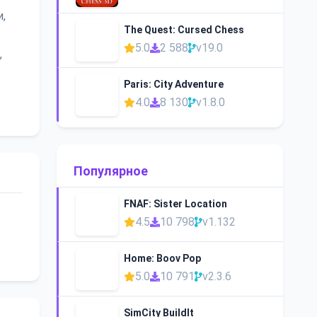
,
The Quest: Cursed Chess
5.0
2 588
v19.0
,
Paris: City Adventure
4.0
8 130
v1.8.0
Популярное
FNAF: Sister Location
4.5
10 798
v1.132
Home: Boov Pop
5.0
10 791
v2.3.6
SimCity BuildIt