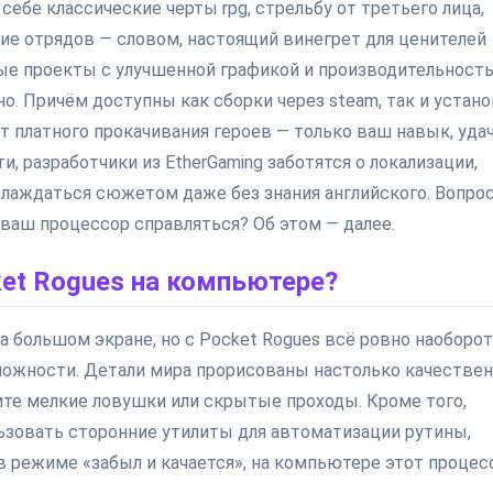
ебе классические черты rpg, стрельбу от третьего лица,
ие отрядов — словом, настоящий винегрет для ценителей
ные проекты с улучшенной графикой и производительност
о. Причём доступны как сборки через steam, так и устан
т платного прокачивания героев — только ваш навык, удач
, разработчики из EtherGaming заботятся о локализации,
лаждаться сюжетом даже без знания английского. Вопро
 ваш процессор справляться? Об этом — далее.
et Rogues на компьютере?
 большом экране, но с Pocket Rogues всё ровно наоборот
можности. Детали мира прорисованы настолько качествен
ите мелкие ловушки или скрытые проходы. Кроме того,
ьзовать сторонние утилиты для автоматизации рутины,
 в режиме «забыл и качается», на компьютере этот процес