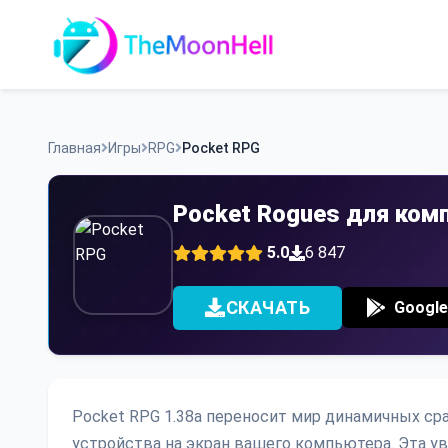
Skip
to
content
Главная
Игры
RPG
Pocket RPG
Pocket Rogues для ком
5.0
6 847
СКАЧАТЬ
Google
Pocket RPG 1.38a переносит мир динамичных с
устройства на экран вашего компьютера. Эта ув