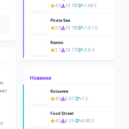
4.3
10 783
v1.68.3
Pirate Sea
5.0
10 780
v1.0.1.0
Remini
3.7
10 770
v3.8.4
Новинки
ую
ожет
Косынки
4.5
6 077
v1.2
Food Street
4.5
6 334
v0.80.3
сс