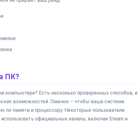
онок не прервёт ваш рейд.
оя
емелье
качки
а ПК?
ё на компьютере? Есть несколько проверенных способов, и
еских возможностей. Главное — чтобы ваша система
о по памяти и процессору. Некоторые пользователи
е использовать официальные каналы, включая Steam и