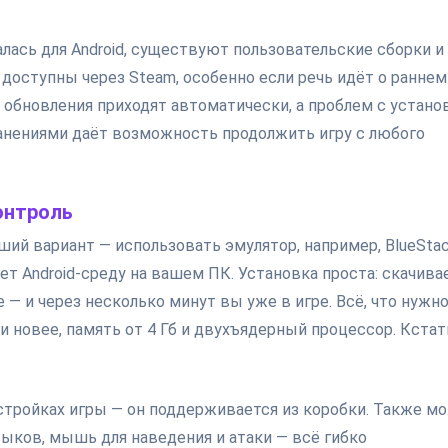
алась для Android, существуют пользовательские сборки и
 доступны через Steam, особенно если речь идёт о раннем
о обновления приходят автоматически, а проблем с устано
анениями даёт возможность продолжить игру с любого
онтроль
ший вариант — использовать эмулятор, например, BlueSta
ет Android-среду на вашем ПК. Установка проста: скачива
е — и через несколько минут вы уже в игре. Всё, что нужн
и новее, память от 4 Гб и двухъядерный процессор. Кстат
астройках игры — он поддерживается из коробки. Также м
выков, мышь для наведения и атаки — всё гибко