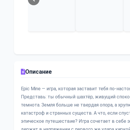
Описание
Epic Mine — игра, которая заставит тебя по-на
Представь: ты обычный шахтёр, живущий спокойн
темнота. Земля больше не твердая опора, а хруп
катастроф и странных существ. А что, если спус
эпическое путешествие? Игра сочетает в себе эл
держит в напряжении с первого же удара киркой