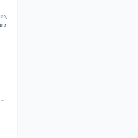
ее,
или
 —