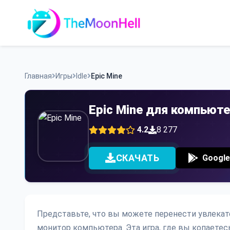
Skip
to
content
Главная
Игры
Idle
Epic Mine
Epic Mine для компьют
4.2
8 277
СКАЧАТЬ
Google
Представьте, что вы можете перенести увлекате
монитор компьютера. Эта игра, где вы копаетесь