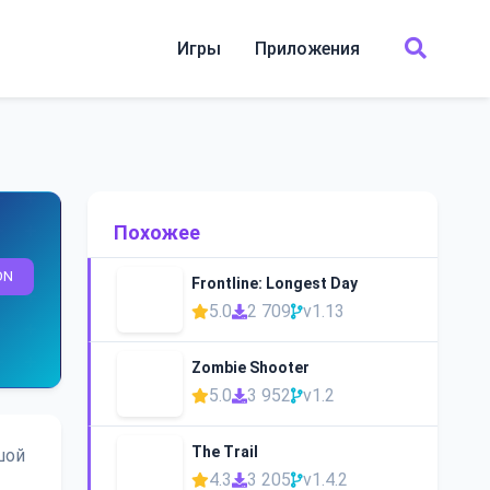
Игры
Приложения
Похожее
ON
Frontline: Longest Day
5.0
2 709
v1.13
Zombie Shooter
5.0
3 952
v1.2
The Trail
шой
4.3
3 205
v1.4.2