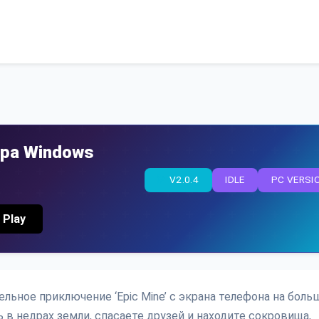
ера Windows
V2.0.4
IDLE
PC VERSI
 Play
льное приключение ‘Epic Mine’ с экрана телефона на боль
 в недрах земли, спасаете друзей и находите сокровища,