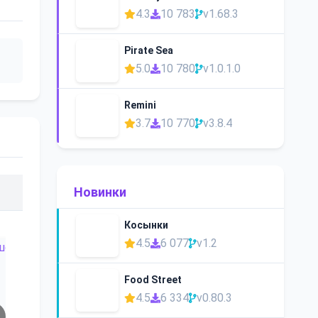
4.3
10 783
v1.68.3
Pirate Sea
5.0
10 780
v1.0.1.0
Remini
3.7
10 770
v3.8.4
Новинки
Косынки
4.5
6 077
v1.2
Food Street
4.5
6 334
v0.80.3