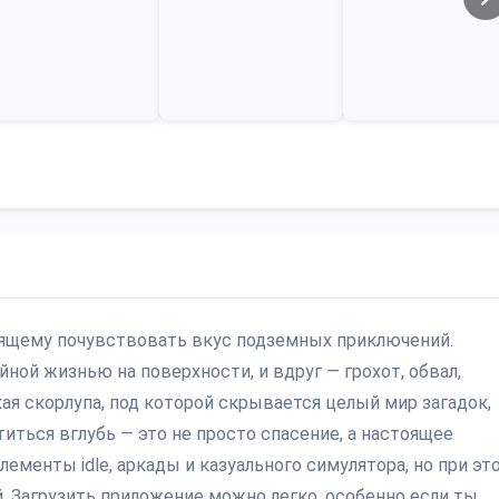
стоящему почувствовать вкус подземных приключений.
ой жизнью на поверхности, и вдруг — грохот, обвал,
кая скорлупа, под которой скрывается целый мир загадок,
титься вглубь — это не просто спасение, а настоящее
ементы idle, аркады и казуального симулятора, но при эт
. Загрузить приложение можно легко, особенно если ты