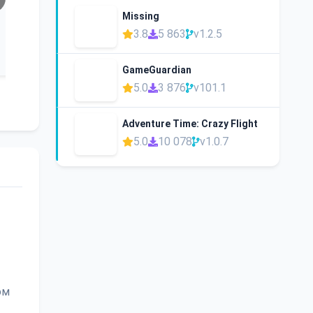
Missing
3.8
5 863
v1.2.5
GameGuardian
5.0
3 876
v101.1
Adventure Time: Crazy Flight
5.0
10 078
v1.0.7
ом