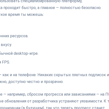
пользовать специализированную платформу,
 проходит быстро, а главное — полностью безопасно.
откое время ты можешь:
онних ресурсов.
вкусу.
ычной desktop-игре.
 FPS.
— как и на телефоне. Никаких скрытых платных подписок 
но, доступно честно и прозрачно.
не — например, сбросом прогресса или зависаниями — на П
тые обновления от разработчика устраняют уязвимости. К 
онизации (в будущем), так что терять прогресс станет