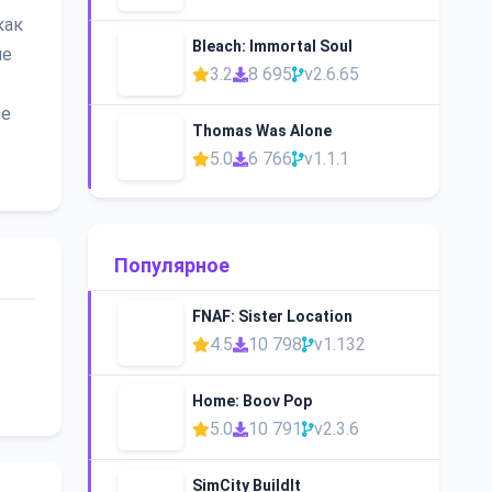
как
Bleach: Immortal Soul
не
3.2
8 695
v2.6.65
ое
Thomas Was Alone
5.0
6 766
v1.1.1
Популярное
FNAF: Sister Location
4.5
10 798
v1.132
Home: Boov Pop
5.0
10 791
v2.3.6
SimCity BuildIt