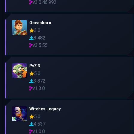
v3.0.46.992
Oceanhorn
3.0
8 482
v3.5.55
PvZ 3
5.0
3 872
v1.3.0
Witches Legacy
5.0
4 537
v1.0.0