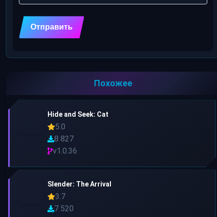
Похожее
Hide and Seek: Cat
5.0
8 827
v1.0.36
Slender: The Arrival
3.7
7 520