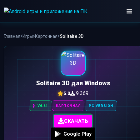
Skip
to
content
ИГРЫ
Главная
Игры
Карточная
Solitaire 3D
ПРИЛОЖЕНИЯ
Solitaire 3D для Windows
9 369
5.0
V6.61
КАРТОЧНАЯ
PC VERSION
СКАЧАТЬ
Google Play