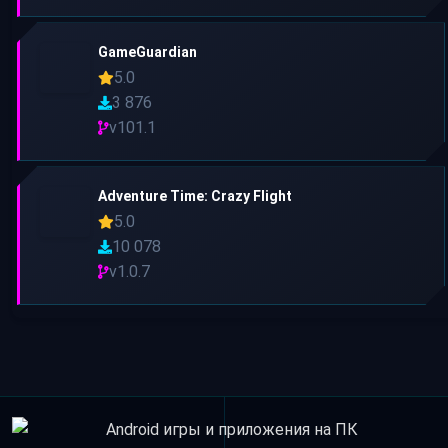
GameGuardian
5.0
3 876
v101.1
Adventure Time: Crazy Flight
5.0
10 078
v1.0.7