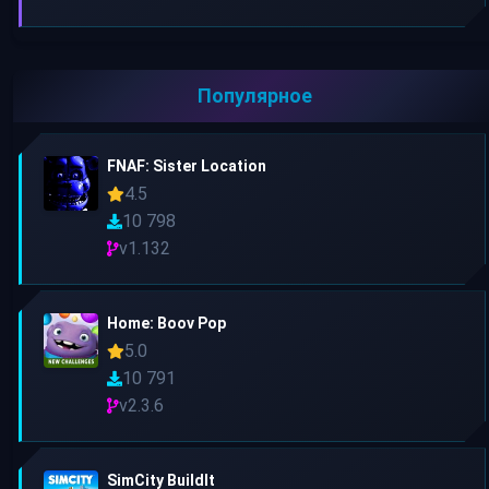
Популярное
FNAF: Sister Location
4.5
10 798
v1.132
Home: Boov Pop
5.0
10 791
v2.3.6
SimCity BuildIt