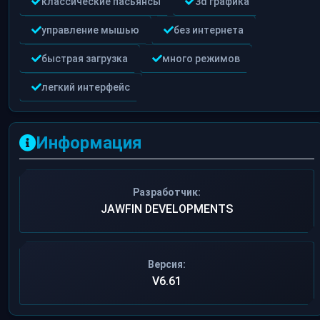
классические пасьянсы
3d графика
управление мышью
без интернета
быстрая загрузка
много режимов
легкий интерфейс
Информация
Разработчик:
JAWFIN DEVELOPMENTS
Версия:
V6.61