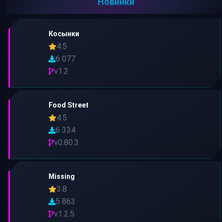
Новинки
Косынки
4.5
6 077
v1.2
Food Street
4.5
6 334
v0.80.3
Missing
3.8
5 863
v1.2.5