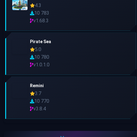
4.3
10 783
v1.68.3
Pirate Sea
5.0
10 780
v1.0.1.0
Remini
3.7
10 770
v3.8.4