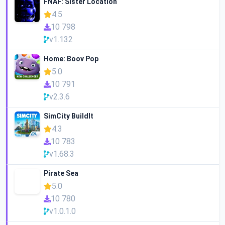
FNAF: Sister Location
4.5
10 798
v1.132
Home: Boov Pop
5.0
10 791
v2.3.6
SimCity BuildIt
4.3
10 783
v1.68.3
Pirate Sea
5.0
10 780
v1.0.1.0