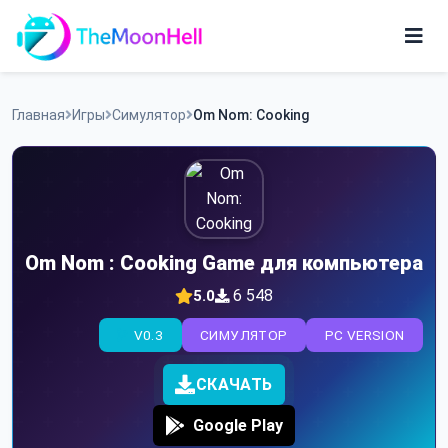
Skip
to
content
Игры
Главная
Игры
Симулятор
Om Nom: Cooking
Приложения
Om Nom : Cooking Game для компьютера
6 548
5.0
V0.3
СИМУЛЯТОР
PC VERSION
СКАЧАТЬ
Google Play