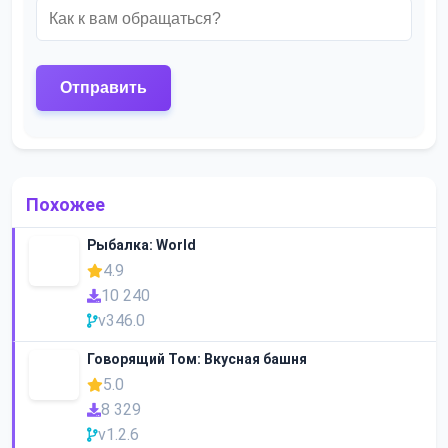
Похожее
Рыбалка: World
4.9
10 240
v346.0
Говорящий Том: Вкусная башня
5.0
8 329
v1.2.6