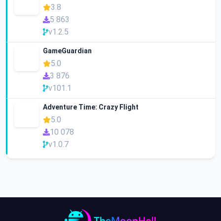
3.8
5 863
v1.2.5
GameGuardian
5.0
3 876
v101.1
Adventure Time: Crazy Flight
5.0
10 078
v1.0.7