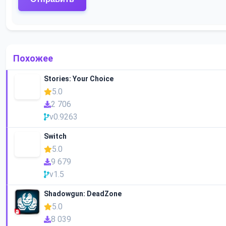
Похожее
Stories: Your Choice
5.0
2 706
v0.9263
Switch
5.0
9 679
v1.5
Shadowgun: DeadZone
5.0
8 039