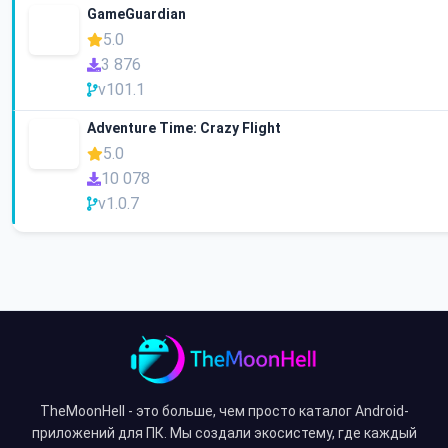
GameGuardian
5.0
3 876
v101.1
Adventure Time: Crazy Flight
5.0
10 078
v1.0.7
TheMoonHell - это больше, чем просто каталог Android-
приложений для ПК. Мы создали экосистему, где каждый