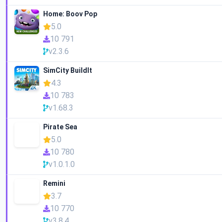
Home: Boov Pop
5.0
10 791
v2.3.6
SimCity BuildIt
4.3
10 783
v1.68.3
Pirate Sea
5.0
10 780
v1.0.1.0
Remini
3.7
10 770
v3.8.4