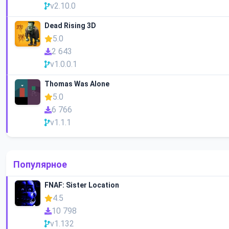
v2.10.0
Dead Rising 3D
5.0
2 643
v1.0.0.1
Thomas Was Alone
5.0
6 766
v1.1.1
Популярное
FNAF: Sister Location
4.5
10 798
v1.132