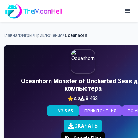
Skip
to
content
Игры
Главная
Игры
Приключения
Oceanhorn
Приложения
Oceanhorn Monster of Uncharted Seas 
компьютера
8 482
3.0
V3.5.55
ПРИКЛЮЧЕНИЯ
PC V
СКАЧАТЬ