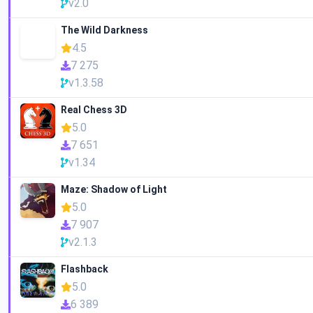
v2.0
The Wild Darkness
4.5
7 275
v1.3.58
Real Chess 3D
5.0
7 651
v1.34
Maze: Shadow of Light
5.0
7 907
v2.1.3
Flashback
5.0
6 389