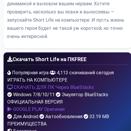
динамикой и вызовом вашим нервам. Хотите
проверить, насколько вы ловки и выносливы —
запускайте Short Life на компьютере. И пусть жизнь
вашего героя будет не такой уж короткой, но точно
очень интересной.
Скачать Short Life на ПК
FREE
Популярная игра
4,113 скачиваний сегодня
ИГРАТЬ НА КОМПЬЮТЕРЕ
СКАЧАТЬ ДЛЯ ПК
Через BlueStacks
Windows 7/8/10/11
Эмулятор BlueStacks
ОФИЦИАЛЬНАЯ ВЕРСИЯ
GOOGLE PLAY
Оригинал
Для Android
Автообновления
33.19 MB
ПРЕИМУЩЕСТВА