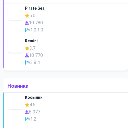
Pirate Sea
5.0
10 780
v1.0.1.0
Remini
3.7
10 770
v3.8.4
Новинки
Косынки
4.5
6 077
v1.2