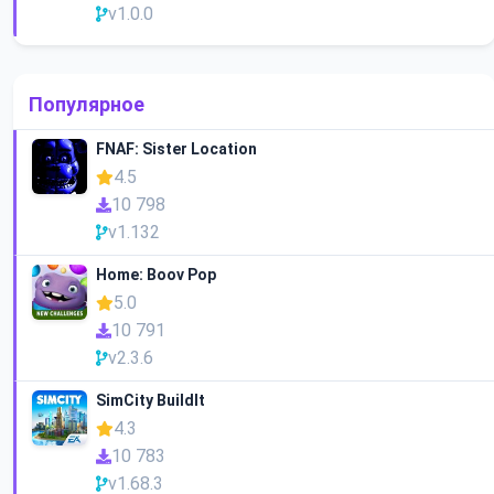
v1.0.0
Популярное
FNAF: Sister Location
4.5
10 798
v1.132
Home: Boov Pop
5.0
10 791
v2.3.6
SimCity BuildIt
4.3
10 783
v1.68.3