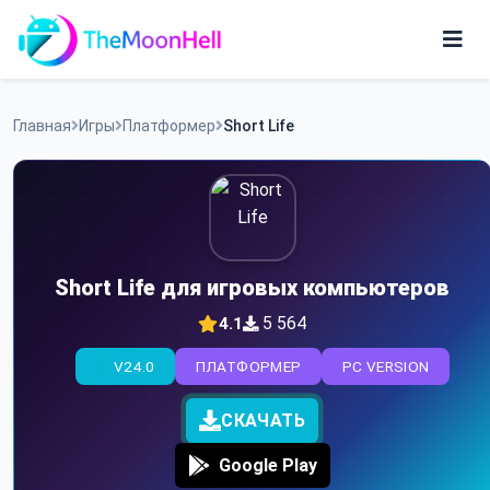
Skip
to
content
Игры
Главная
Игры
Платформер
Short Life
Приложения
Short Life для игровых компьютеров
5 564
4.1
V24.0
ПЛАТФОРМЕР
PC VERSION
СКАЧАТЬ
Google Play