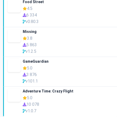
Food Street
4.5
6 334
v0.80.3
Missing
3.8
5 863
v1.2.5
GameGuardian
5.0
3 876
v101.1
Adventure Time: Crazy Flight
5.0
10 078
v1.0.7