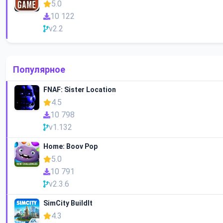
5.0
10 122
v2.2
Популярное
FNAF: Sister Location
4.5
10 798
v1.132
Home: Boov Pop
5.0
10 791
v2.3.6
SimCity BuildIt
4.3