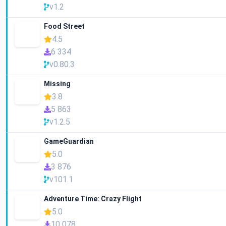
v1.2
Food Street
4.5
6 334
v0.80.3
Missing
3.8
5 863
v1.2.5
GameGuardian
5.0
3 876
v101.1
Adventure Time: Crazy Flight
5.0
10 078