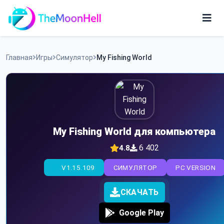
Skip
to
content
Игры
Главная
Игры
Симулятор
My Fishing World
Приложения
My Fishing World для компьютера
6 402
4.8
V1.15.109
СИМУЛЯТОР
PC VERSION
СКАЧАТЬ
Google Play