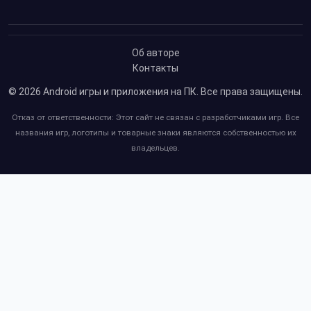
Об авторе
Контакты
© 2026
Android игры и приложения на ПК
. Все права защищены.
Отказ от ответственности: Этот сайт не связан с разработчиками игр. Все
названия игр, логотипы и товарные знаки являются собственностью их
владельцев.