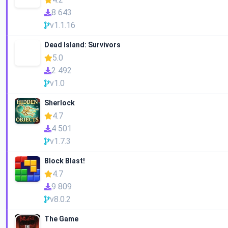
8 643
v1.1.16
Dead Island: Survivors
5.0
2 492
v1.0
Sherlock
4.7
4 501
v1.7.3
Block Blast!
4.7
9 809
v8.0.2
The Game