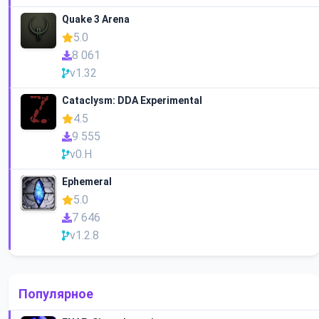
Quake 3 Arena
5.0
8 061
v1.32
Cataclysm: DDA Experimental
4.5
9 555
v0.H
Ephemeral
5.0
7 646
v1.2.8
Популярное