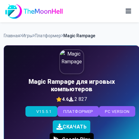
Skip
to
content
Игры
Главная
Игры
Платформер
Magic Rampage
Приложения
Magic Rampage для игровых
компьютеров
2 827
4.6
V15.5.1
ПЛАТФОРМЕР
PC VERSION
СКАЧАТЬ