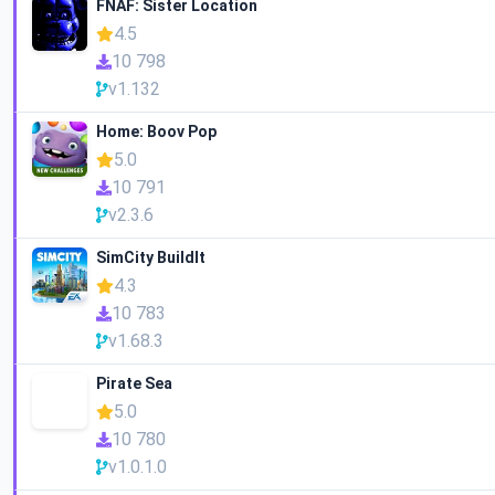
FNAF: Sister Location
4.5
10 798
v1.132
Home: Boov Pop
5.0
10 791
v2.3.6
SimCity BuildIt
4.3
10 783
v1.68.3
Pirate Sea
5.0
10 780
v1.0.1.0