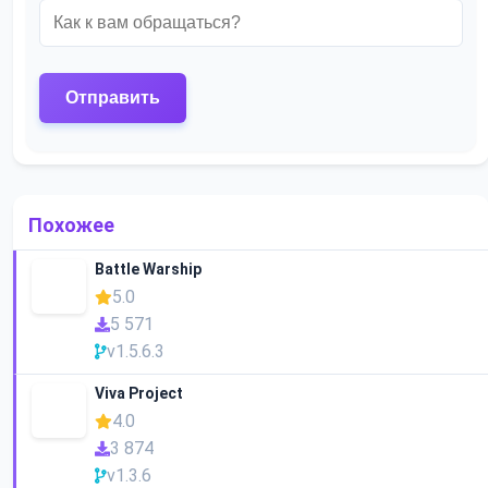
Похожее
Battle Warship
5.0
5 571
v1.5.6.3
Viva Project
4.0
3 874
v1.3.6