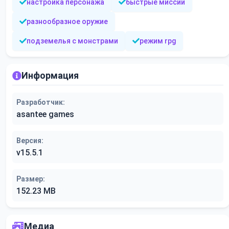
настройка персонажа
быстрые миссии
разнообразное оружие
подземелья с монстрами
режим rpg
Информация
Разработчик:
asantee games
Версия:
v15.5.1
Размер:
152.23 MB
Медиа