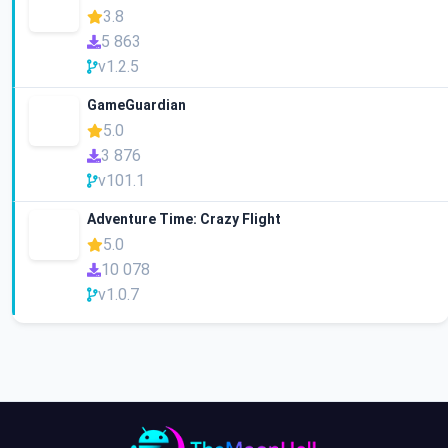
3.8
5 863
v1.2.5
GameGuardian
5.0
3 876
v101.1
Adventure Time: Crazy Flight
5.0
10 078
v1.0.7