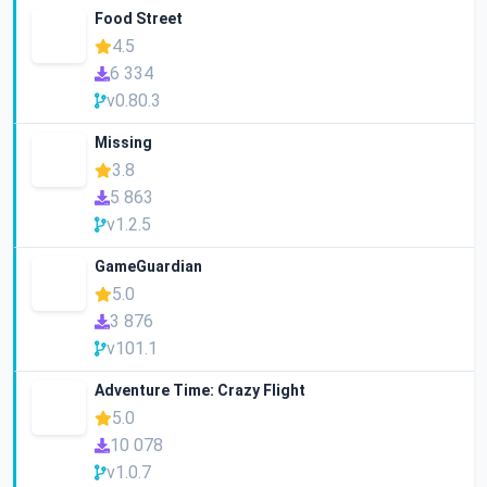
Food Street
4.5
6 334
v0.80.3
Missing
3.8
5 863
v1.2.5
GameGuardian
5.0
3 876
v101.1
Adventure Time: Crazy Flight
5.0
10 078
v1.0.7