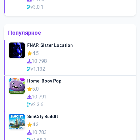
v3.0.1
Популярное
FNAF: Sister Location
4.5
10 798
v1.132
Home: Boov Pop
5.0
10 791
v2.3.6
SimCity BuildIt
4.3
10 783