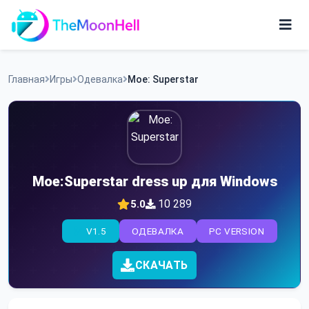
Skip
to
content
Игры
Главная
Игры
Одевалка
Moe: Superstar
Приложения
Moe:Superstar dress up для Windows
10 289
5.0
V1.5
ОДЕВАЛКА
PC VERSION
СКАЧАТЬ