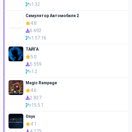
v1.32
Симулятор Автомобиля 2
4.8
6 692
v1.57.16
ТАЙГА
5.0
5 559
v1.2
Magic Rampage
4.6
2 827
v15.5.1
Onyx
4.1
4 175