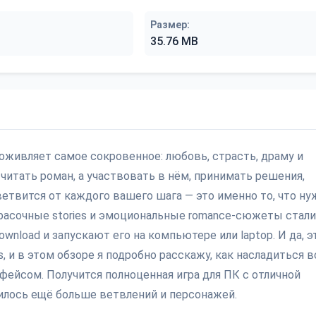
Размер:
35.76 MB
оживляет самое сокровенное: любовь, страсть, драму и
читать роман, а участвовать в нём, принимать решения,
ветвится от каждого вашего шага — это именно то, что ну
 красочные stories и эмоциональные romance-сюжеты стали
wnload и запускают его на компьютере или laptop. И да, э
s, и в этом обзоре я подробно расскажу, как насладиться 
рфейсом. Получится полноценная игра для ПК с отличной
вилось ещё больше ветвлений и персонажей.