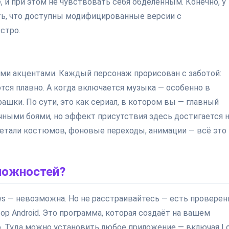
e, и при этом не чувствовать себя обделённым. Конечно, у
сть, что доступны модифицированные версии с
стро.
ими акцентами. Каждый персонаж прорисован с заботой:
тся плавно. А когда включается музыка — особенно в
шки. По сути, это как сериал, в котором вы — главный
ичными боями, но эффект присутствия здесь достигается 
етали костюмов, фоновые переходы, анимации — всё это
сложностей?
ws — невозможна. Но не расстраивайтесь — есть провере
р Android. Это программа, которая создаёт на вашем
. Туда можно установить любое приложение — включая L