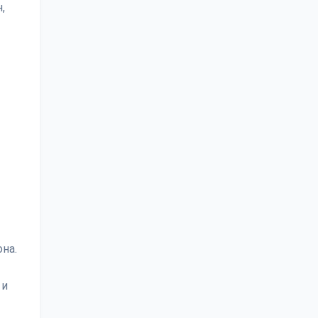
,
на.
 и