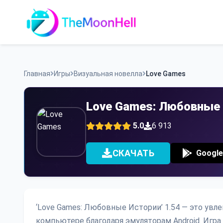
Skip
to
content
Главная
Игры
Визуальная новелла
Love Games
Love Games: Любовные
5.0
6 913
СКАЧАТЬ
Google
‘Love Games: Любовные Истории’ 1.54 — это увле
компьютере благодаря эмуляторам Android. Игр