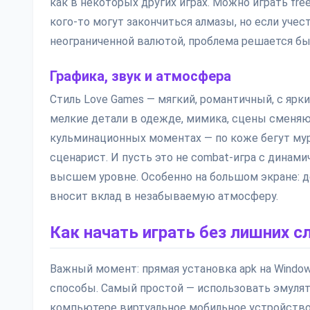
как в некоторых других играх. Можно играть fre
кого-то могут закончиться алмазы, но если уче
неограниченной валютой, проблема решается бы
Графика, звук и атмосфера
Стиль Love Games — мягкий, романтичный, с ярк
мелкие детали в одежде, мимика, сцены сменяю
кульминационных моментах — по коже бегут мура
сценарист. И пусть это не combat-игра с динам
высшем уровне. Особенно на большом экране: д
вносит вклад в незабываемую атмосферу.
Как начать играть без лишних 
Важный момент: прямая установка apk на Windo
способы. Самый простой — использовать эмулято
компьютере виртуальное мобильное устройство