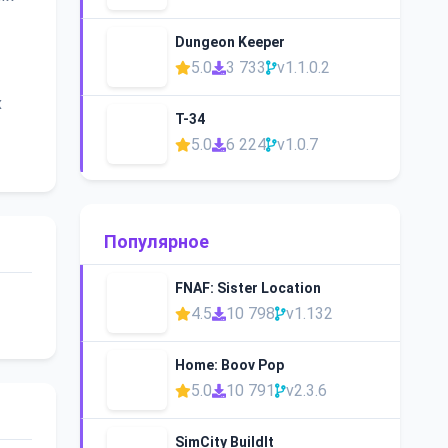
Dungeon Keeper
5.0
3 733
v1.1.0.2
х
Т-34
5.0
6 224
v1.0.7
Популярное
FNAF: Sister Location
4.5
10 798
v1.132
Home: Boov Pop
5.0
10 791
v2.3.6
SimCity BuildIt