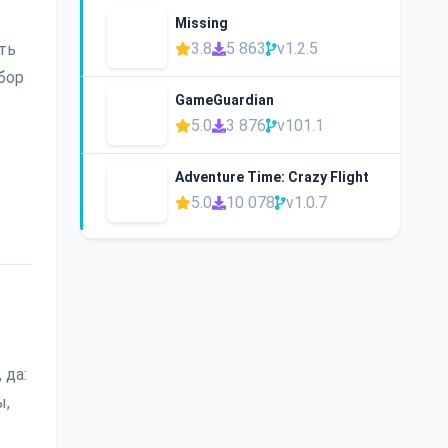
Missing
3.8
5 863
v1.2.5
ть
бор
GameGuardian
5.0
3 876
v101.1
Adventure Time: Crazy Flight
5.0
10 078
v1.0.7
 да:
ы,