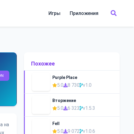
Игры
Приложения
Похожее
ON
Purple Place
5.0
8 730
v1.0
Вторжение
5.0
6 323
v1.5.3
Fell
а на
5.0
9 072
v1.0.6
ых