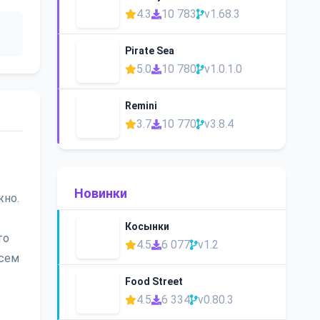
4.3
10 783
v1.68.3
Pirate Sea
5.0
10 780
v1.0.1.0
Remini
3.7
10 770
v3.8.4
Новинки
жно.
Косынки
то
4.5
6 077
v1.2
всем
Food Street
4.5
6 334
v0.80.3