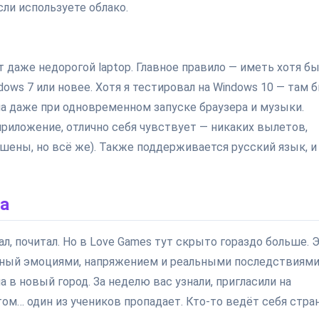
сли используете облако.
 даже недорогой laptop. Главное правило — иметь хотя бы
dows 7 или новее. Хотя я тестировал на Windows 10 — там 
ла даже при одновременном запуске браузера и музыки.
-приложение, отлично себя чувствует — никаких вылетов,
кшены, но всё же). Также поддерживается русский язык, и
ка
л, почитал. Но в Love Games тут скрыто гораздо больше. 
енный эмоциями, напряжением и реальными последствиями
 в новый город. За неделю вас узнали, пригласили на
том… один из учеников пропадает. Кто-то ведёт себя стран