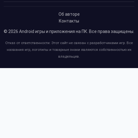
Об авторе
Контакты
© 2026
Android игры и приложения на ПК
. Все права защищены.
Отказ от ответственности: Этот сайт не связан с разработчиками игр. Все
названия игр, логотипы и товарные знаки являются собственностью их
владельцев.