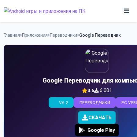
Skip
to
content
Игры
Главная
Приложения
Переводчики
Google Переводчик
Приложения
Google Переводчик для компь
6 001
3.6
V6.2
ПЕРЕВОДЧИКИ
PC VER
СКАЧАТЬ
Google Play