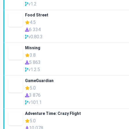
v1.2
Food Street
4.5
6 334
v0.80.3
Missing
3.8
5 863
v1.2.5
GameGuardian
5.0
3 876
v101.1
Adventure Time: Crazy Flight
5.0
10 078