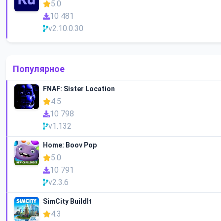
5.0
10 481
v2.10.0.30
Популярное
FNAF: Sister Location
4.5
10 798
v1.132
Home: Boov Pop
5.0
10 791
v2.3.6
SimCity BuildIt
4.3