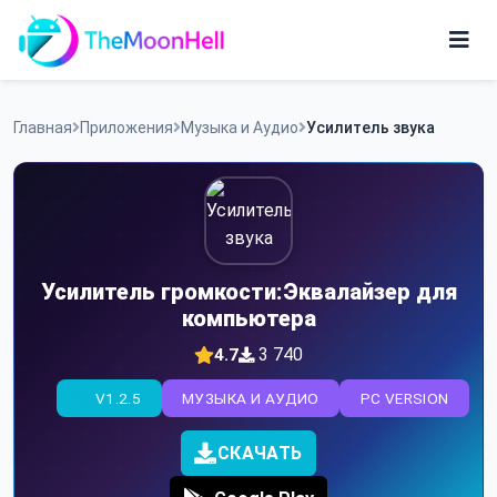
Skip
to
content
Игры
Главная
Приложения
Музыка и Аудио
Усилитель звука
Приложения
Усилитель громкости:Эквалайзер для
компьютера
3 740
4.7
V1.2.5
МУЗЫКА И АУДИО
PC VERSION
СКАЧАТЬ