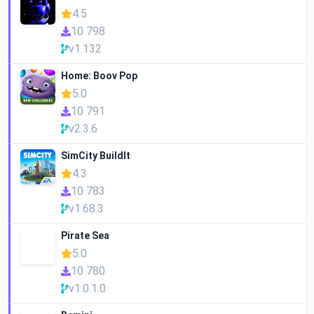
4.5
10 798
v1.132
Home: Boov Pop
5.0
10 791
v2.3.6
SimCity BuildIt
4.3
10 783
v1.68.3
Pirate Sea
5.0
10 780
v1.0.1.0