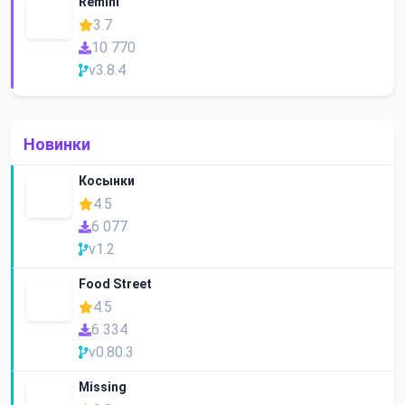
Remini
3.7
10 770
v3.8.4
Новинки
Косынки
4.5
6 077
v1.2
Food Street
4.5
6 334
v0.80.3
Missing