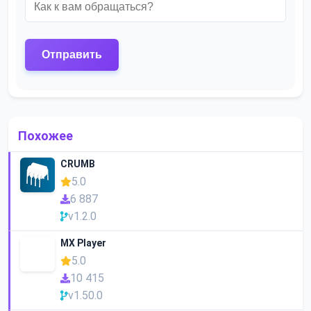
Похожее
CRUMB
5.0
6 887
v1.2.0
MX Player
5.0
10 415
v1.50.0