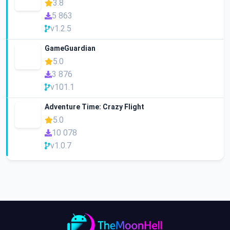
3.8
5 863
v1.2.5
GameGuardian
5.0
3 876
v101.1
Adventure Time: Crazy Flight
5.0
10 078
v1.0.7