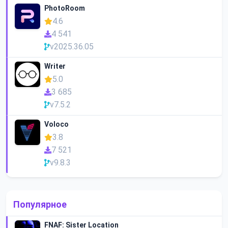
PhotoRoom
4.6
4 541
v2025.36.05
Writer
5.0
3 685
v7.5.2
Voloco
3.8
7 521
v9.8.3
Популярное
FNAF: Sister Location