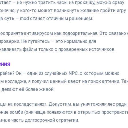
отает — не нужно тратить часы на прокачку, можно сразу
конечно, у кого-то может возникнуть желание пройти игру
 в суть — mod станет отличным решением.
оспринята антивирусом как подозрительная. Это связано 
роверки. Не пугайтесь — это нормально для
навливать файлы только с проверенных источников.
ения
 Брайан? Он — один из случайных NPC, с которым можно
 колледже, я получил ценный квест на поиск аптечки. Та
 делают её более живой.
ицы на последствиях». Допустим, вы уничтожили лес ради
ение зомби (они чаще появляются в открытых пространств
е, а часть долгосрочной стратегии.