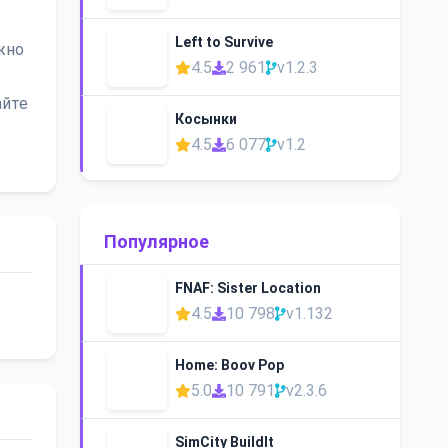
Left to Survive
жно
4.5
2 961
v1.2.3
айте
Косынки
4.5
6 077
v1.2
Популярное
FNAF: Sister Location
4.5
10 798
v1.132
Home: Boov Pop
5.0
10 791
v2.3.6
SimCity BuildIt