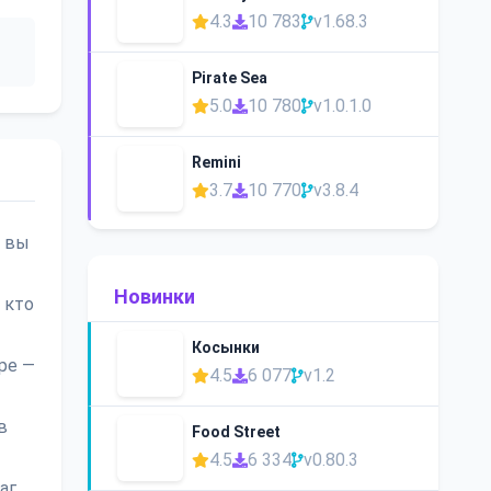
4.3
10 783
v1.68.3
Pirate Sea
5.0
10 780
v1.0.1.0
Remini
3.7
10 770
v3.8.4
и вы
Новинки
 кто
Косынки
ре —
4.5
6 077
v1.2
в
Food Street
4.5
6 334
v0.80.3
аг