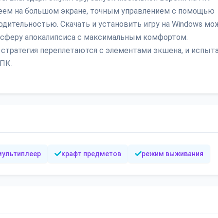
леем на большом экране, точным управлением с помощью
одительностью. Скачать и установить игру на Windows мо
мосферу апокалипсиса с максимальным комфортом.
 стратегия переплетаются с элементами экшена, и испыт
ПК.
мультиплеер
крафт предметов
режим выживания