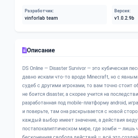
Разработчик:
Версия:
vinforlab team
v1.0.2.9b
Описание
DS Online — Disaster Survivor — это кубическая п
давно искали что-то вроде Minecraft, но с явн
судеб с другими игроками, то вам точно стоит о
не боится disaster, а скорее учится на последст
разработанная под mobile-платформу android, иг
и поверьте, там она раскрывается с новой сторон
каждый выбор имеет значение, а действия веду
постапокалиптическом мире, где зомби — лишь ча
бесконечная свобода действий — всё это созда