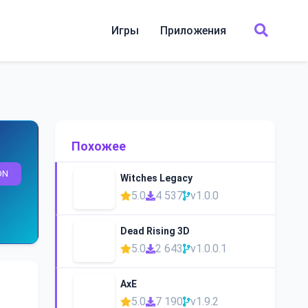
Игры
Приложения
Похожее
ON
Witches Legacy
5.0
4 537
v1.0.0
Dead Rising 3D
5.0
2 643
v1.0.0.1
AxE
5.0
7 190
v1.9.2