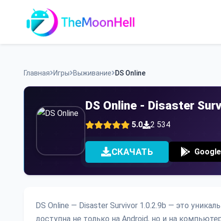
Skip
to
content
Главная
Игры
Выживание
DS Online
DS Online - Disaster Su
5.0
2 534
СКАЧАТЬ
Google
DS Online — Disaster Survivor 1.0.2.9b — это уни
доступна не только на Android, но и на компьюте