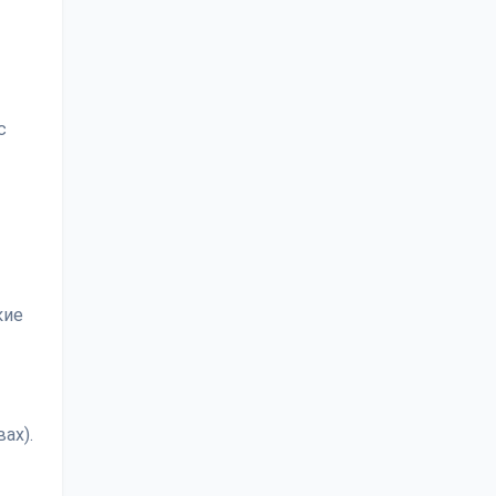
с
кие
ах).