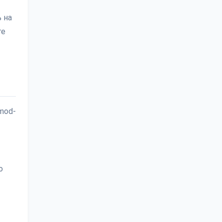
 на
те
mod-
о