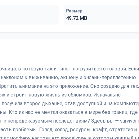
Размер:
49.72 MB
есочница, в которую так и тянет погрузиться с головой. Есл
ым наклоном к выживанию, экшену и онлайн-переплетению
братить внимание на это приложение. Оно создано для тех,
виях и строит новую жизнь из обломков. Изначально
ра получила второе дыхание, став доступной и на компьюте
ы. Кто из нас не мечтал оказаться в мире без границ, где
т к непредсказуемым последствиям? Здесь вы — survivor 
сть проблемы. Голод, холод, ресурсы, крафт, стратегия и
ёт атмосферу настоящего apocalypse, в котором каждый ш