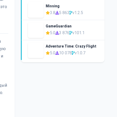
Missing
 это
3.8
5 863
v1.2.5
GameGuardian
5.0
3 876
v101.1
я
Adventure Time: Crazy Flight
кую
5.0
10 078
v1.0.7
 и
ждый
о.