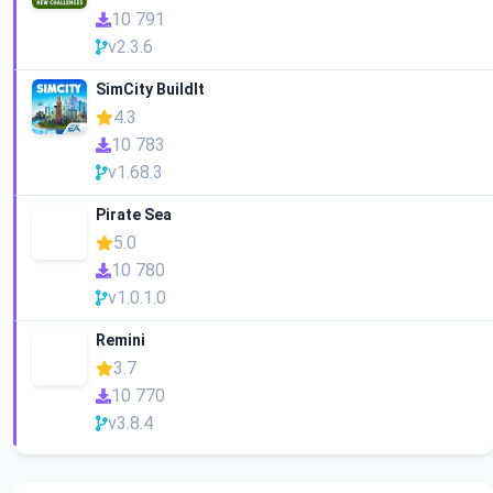
10 791
v2.3.6
SimCity BuildIt
4.3
10 783
v1.68.3
Pirate Sea
5.0
10 780
v1.0.1.0
Remini
3.7
10 770
v3.8.4