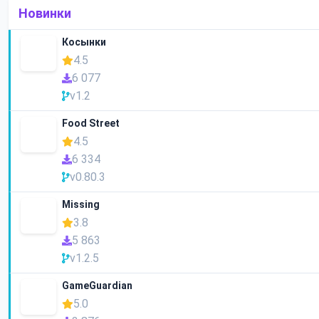
Новинки
Косынки
4.5
6 077
v1.2
Food Street
4.5
6 334
v0.80.3
Missing
3.8
5 863
v1.2.5
GameGuardian
5.0