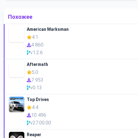
Похожее
American Marksman
4.1
4 860
v1.2.6
Aftermath
5.0
7 953
v0.13
Top Drives
4.4
10 496
v27.00.00
Reaper