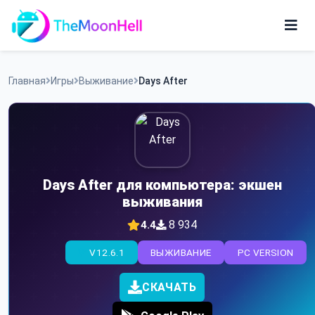
Skip
to
content
Игры
Главная
Игры
Выживание
Days After
Приложения
Days After для компьютера: экшен
выживания
8 934
4.4
V12.6.1
ВЫЖИВАНИЕ
PC VERSION
СКАЧАТЬ