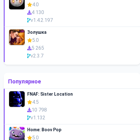
4.0
4 130
v1.4.2.197
Золушка
5.0
5 265
v2.3.7
Популярное
FNAF: Sister Location
4.5
10 798
v1.132
Home: Boov Pop
5.0