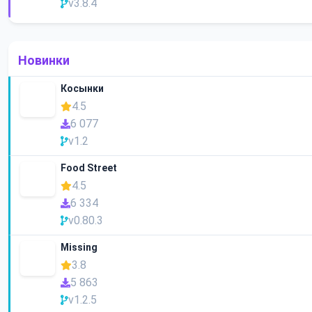
v3.8.4
Новинки
Косынки
4.5
6 077
v1.2
Food Street
4.5
6 334
v0.80.3
Missing
3.8
5 863
v1.2.5