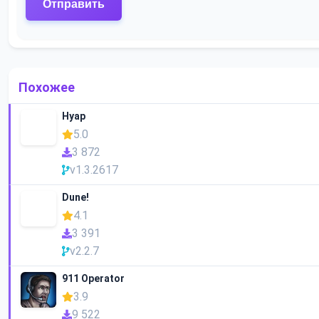
Похожее
Нуар
5.0
3 872
v1.3.2617
Dune!
4.1
3 391
v2.2.7
911 Operator
3.9
9 522