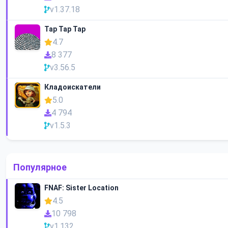
v1.37.18
Tap Tap Tap
4.7
8 377
v3.56.5
Кладоискатели
5.0
4 794
v1.5.3
Популярное
FNAF: Sister Location
4.5
10 798
v1.132