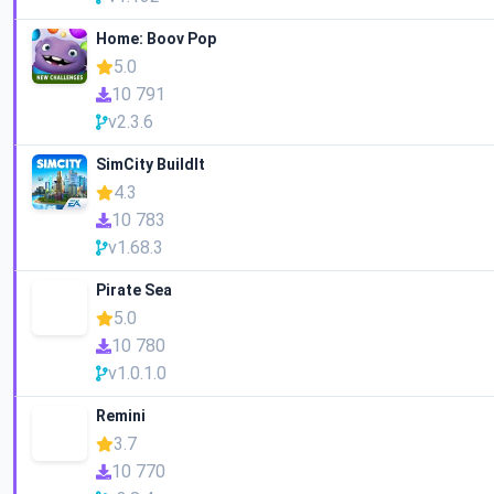
Home: Boov Pop
5.0
10 791
v2.3.6
SimCity BuildIt
4.3
10 783
v1.68.3
Pirate Sea
5.0
10 780
v1.0.1.0
Remini
3.7
10 770