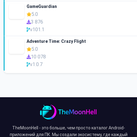
GameGuardian
5.0
3 876
v101.1
Adventure Time: Crazy Flight
5.0
10 078
v1.0.7
TheMoonHell - это больше, чем просто каталог Android-
приложений для ПК. Мы создали экосистему, где каждый