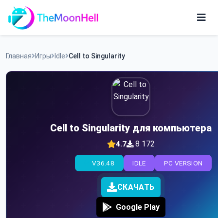
Skip
to
content
Игры
Главная
Игры
Idle
Cell to Singularity
Приложения
Cell to Singularity для компьютера
8 172
4.7
V36.48
IDLE
PC VERSION
СКАЧАТЬ
Google Play