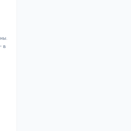
ны.
— в