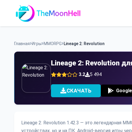
Skip
to
content
Главная
Игры
MMORPG
Lineage 2: Revolution
Lineage 2: Revolution д
3.2
5 494
СКАЧАТЬ
Google
Lineage 2: Revolution 1.42.3 — это легендарная 
устройствах, но и на ПК. Android-версия игры ч