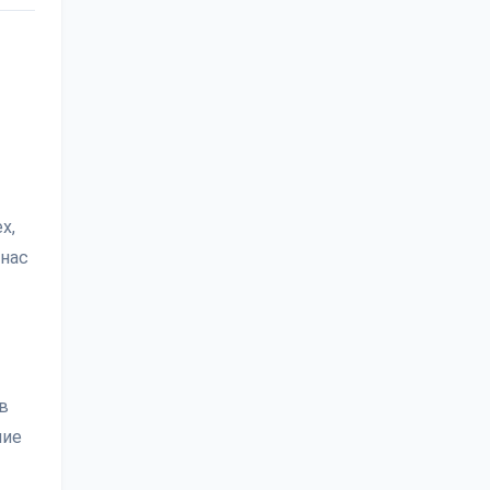
х,
 нас
в
ние