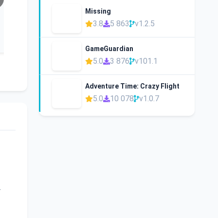
Missing
3.8
5 863
v1.2.5
GameGuardian
5.0
3 876
v101.1
Adventure Time: Crazy Flight
5.0
10 078
v1.0.7
-