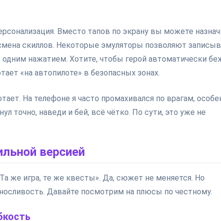
ерсонализация. Вместо тапов по экрану вы можете назна
, смена скиллов. Некоторые эмуляторы позволяют записы
одним нажатием. Хотите, чтобы герой автоматически беж
отает «на автопилоте» в безопасных зонах.
отает. На телефоне я часто промахивался по врагам, особе
ул точно, наведи и бей, всё чётко. По сути, это уже не
ильной версией
а же игра, те же квесты». Да, сюжет не меняется. Но
ыносливость. Давайте посмотрим на плюсы по честному.
бкость