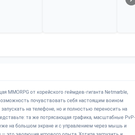
ющая MMORPG от корейского геймдев-гиганта Netmarble,
возможность почувствовать себя настоящим воином
 запускать на телефоне, но и полностью переносить на
редставьте: та же потрясающая графика, масштабные PvP
 уже на большом экране и с управлением через мышь и
 — это эволюция игрового опыта. Хотите загрузить и