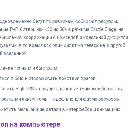
 одновременно бегут по равнинам, собирают ресурсы,
ие PvP-битвы, как «50 на 50» в режиме Castle Siege, не
мышления, координации с командой и идеальной дисципли
узьями, в то время как один сидит на телефоне, а другой 
й вселенной.
вление точным и быстрым.
ться в бою и отслеживать действия врагов.
ючить High FPS и получить плавный геймплей без лагов.
 разными аккаунтами — идеально для фарма ресурсов.
аметить мельчайшие детали в интерфейсе и анимациях.
tion на компьютере