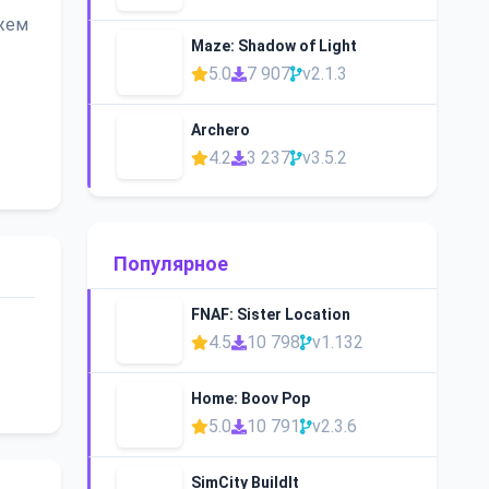
ажем
Maze: Shadow of Light
5.0
7 907
v2.1.3
Archero
4.2
3 237
v3.5.2
Популярное
FNAF: Sister Location
4.5
10 798
v1.132
Home: Boov Pop
5.0
10 791
v2.3.6
SimCity BuildIt