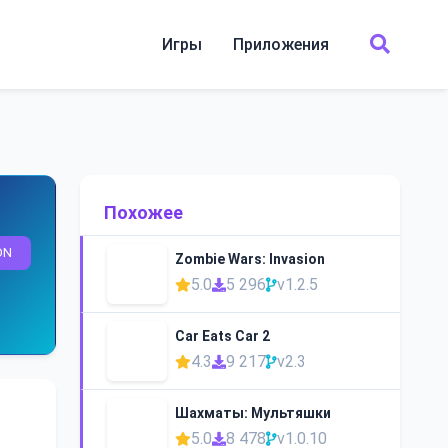
Игры
Приложения
Похожее
ON
Zombie Wars: Invasion
5.0
5 296
v1.2.5
Car Eats Car 2
4.3
9 217
v2.3
Шахматы: Мультяшки
5.0
8 478
v1.0.10