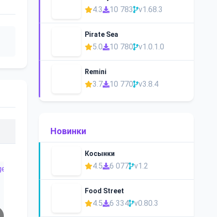
4.3
10 783
v1.68.3
Pirate Sea
5.0
10 780
v1.0.1.0
Remini
3.7
10 770
v3.8.4
Новинки
Косынки
4.5
6 077
v1.2
Food Street
4.5
6 334
v0.80.3