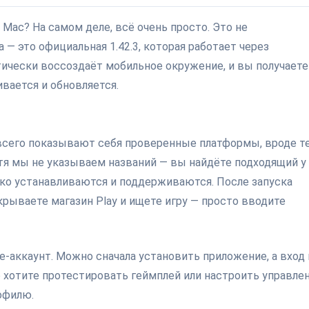
и Mac? На самом деле, всё очень просто. Это не
— это официальная 1.42.3, которая работает через
тически воссоздаёт мобильное окружение, и вы получаете
ивается и обновляется.
всего показывают себя проверенные платформы, вроде те
отя мы не указываем названий — вы найдёте подходящий у
егко устанавливаются и поддерживаются. После запуска
крываете магазин Play и ищете игру — просто вводите
e-аккаунт. Можно сначала установить приложение, а вход 
то хотите протестировать геймплей или настроить управле
офилю.