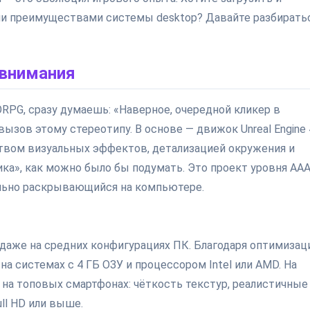
еми преимуществами системы desktop? Давайте разбиратьс
 внимания
G, сразу думаешь: «Наверное, очередной кликер в
 вызов этому стереотипу. В основе — движок Unreal Engine 
вом визуальных эффектов, детализацией окружения и
ка», как можно было бы подумать. Это проект уровня AAA
ально раскрывающийся на компьютере.
 даже на средних конфигурациях ПК. Благодаря оптимизац
а системах с 4 ГБ ОЗУ и процессором Intel или AMD. На
 на топовых смартфонах: чёткость текстур, реалистичные
ll HD или выше.