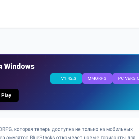
ля Windows
V1.42.3
MMORPG
PC VERSI
 Play
MMORPG, которая теперь доступна не только на мобильных
ерез эмулятор BlueStacks открывает новые горизонты для