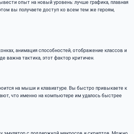
ывести опыт на новый уровень: лучше графика, плавная
этом вы получаете доступ ко всем тем же героям,
онках, анимация способностей, отображение классов и
где важна тактика, этот фактор критичен.
троится на мыши и клавиатуре. Вы быстро привыкаете к
чают, что именно на компьютере им удалось быстрее
гру эмулятор с поддержкой макросов и скриптов. Можно