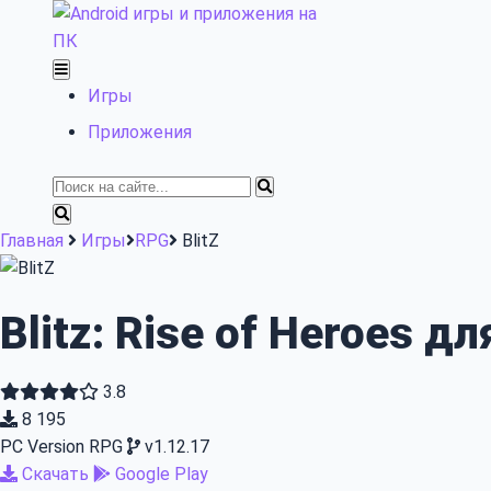
Skip
to
content
Игры
Приложения
Найти:
Главная
Игры
RPG
BlitZ
Blitz: Rise of Heroes 
3.8
8 195
PC Version
RPG
v1.12.17
Скачать
Google Play