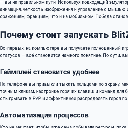
— вы на правильном пути. Используя подходящий эмулятор
анимация, четкость изображения и управление с мышью и
сражениям, фракциям, что и на мобильном. Победа станови
Почему стоит запускать BlitZ
Во-первых, на компьютере вы получаете полноценный игр
статусов — всё становится намного понятнее. По сути, вы 
Геймплей становится удобнее
На телефоне вы привыкли тыкать пальцами по экрану, ма
точным кликам, настройке горячих клавиш и команд для 
отыгрывать в PvP и эффективнее распределять героя по 
Автоматизация процессов
Кто не мечтает, чтобы игра сама добывала ресурсы, пока