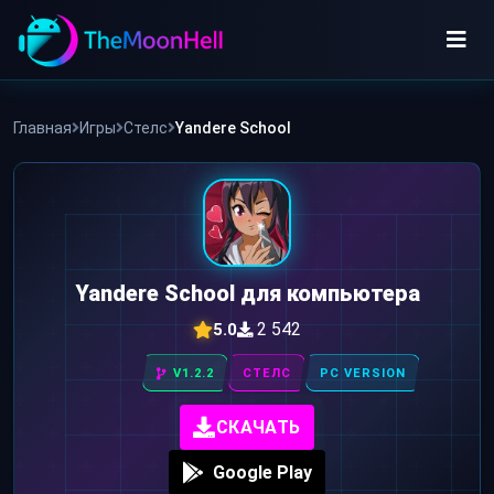
Skip
to
content
ИГРЫ
Главная
Игры
Стелс
Yandere School
ПРИЛОЖЕНИЯ
Yandere School для компьютера
2 542
5.0
V1.2.2
СТЕЛС
PC VERSION
СКАЧАТЬ
Google Play