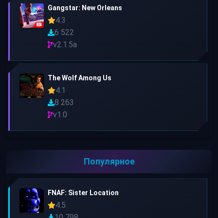
Gangstar: New Orleans
4.3
6 522
v2.1.5a
The Wolf Among Us
4.1
8 263
v1.0
Популярное
FNAF: Sister Location
4.5
10 798