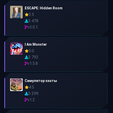
ESCAPE: Hidden Room
3.5
3 478
v3.0.1
I Am Monster
5.0
3 792
v1.5.8
Симулятор охоты
4.5
5 299
v1.2