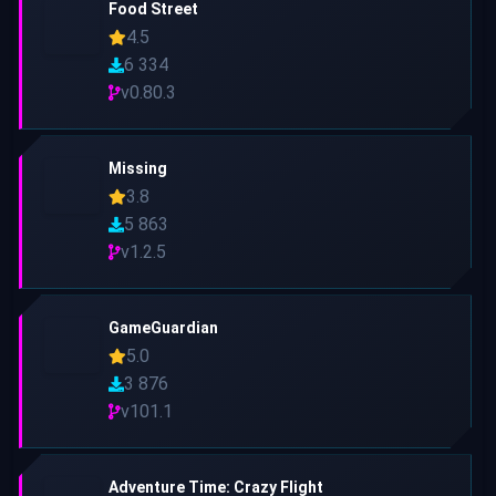
Food Street
4.5
6 334
v0.80.3
Missing
3.8
5 863
v1.2.5
GameGuardian
5.0
3 876
v101.1
Adventure Time: Crazy Flight