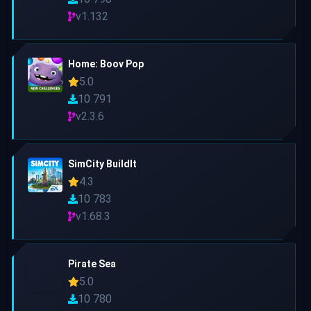
v1.132
Home: Boov Pop
5.0
10 791
v2.3.6
SimCity BuildIt
4.3
10 783
v1.68.3
Pirate Sea
5.0
10 780