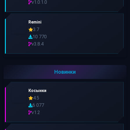
v1.0.1.0
Remini
3.7
10 770
v3.8.4
Новинки
Косынки
4.5
6 077
v1.2