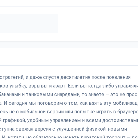
стратегий, и даже спустя десятилетия после появления
ков улыбку, взрывы и азарт. Если вы когда-либо управлял
ананами и танковыми снарядами, то знаете — это не прос
та. И сегодня мы поговорим о том, как взять эту мобилиза
речь не о мобильной версии или попытке играть в браузер
ной графикой, удобным управлением и всеми достоинствам
оступна свежая версия с улучшенной физикой, новыми
, кстати, не обязательно искать пиратский торрент — вс