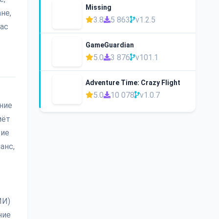
Missing
не,
3.8
5 863
v1.2.5
час
GameGuardian
5.0
3 876
v101.1
Adventure Time: Crazy Flight
5.0
10 078
v1.0.7
ание
мёт
вие
анс,
ИИ)
ние