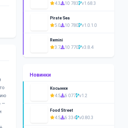
4.3
10 783
v1.68.3
Pirate Sea
5.0
10 780
v1.0.1.0
Remini
3.7
10 770
v3.8.4
Новинки
и
то
Косынки
4.5
6 077
v1.2
цию
е —
Food Street
и
4.5
6 334
v0.80.3
ё,