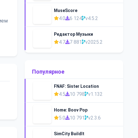
MuseScore
4.0
6 124
v4.5.2
ием
Редактор Музыки
4.7
7 881
v2025.2
Популярное
FNAF: Sister Location
4.5
10 798
v1.132
Home: Boov Pop
5.0
10 791
v2.3.6
SimCity BuildIt