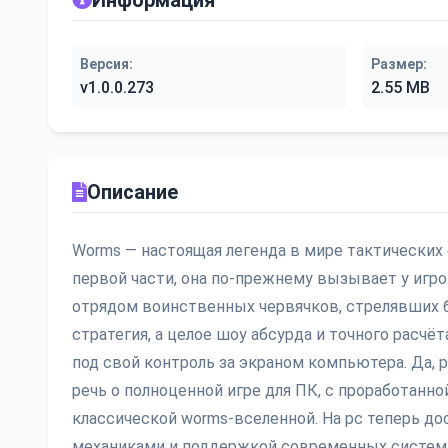
Информация
Версия:
Размер:
v1.0.0.273
2.55 MB
Описание
Worms — настоящая легенда в мире тактических 
первой части, она по-прежнему вызывает у игро
отрядом воинственных червячков, стрелявших б
стратегия, а целое шоу абсурда и точного расчё
под свой контроль за экраном компьютера. Да, 
речь о полноценной игре для ПК, с проработан
классической worms-вселенной. На pc теперь д
механиками и поддержкой современных систем. И