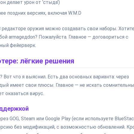
он делает урон от ‘стыда’)
лее поздних версиях, включая W.M.D
 В редакторе оружия можно создавать свои наборы. Хотит
бой armagедdon? Пожалуйста. Главное — договориться с
чный фейерверк.
тере: лёгкие решения
? Вот что я выяснил. Есть два основных варианта: через
дый имеет свои плюсы. Главное — не искать сомнительн
т оказаться вирус.
оддержкой
з GOG, Steam или Google Play (если используете BlueStack
версию без модификаций, с возможностью обновлений. Кр