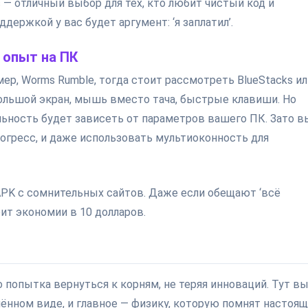
s — отличный выбор для тех, кто любит чистый код и
держкой у вас будет аргумент: ‘я заплатил’.
 опыт на ПК
ер, Worms Rumble, тогда стоит рассмотреть BlueStacks ил
 большой экран, мышь вместо тача, быстрые клавиши. Но
ельность будет зависеть от параметров вашего ПК. Зато в
рогресс, и даже использовать мультиоконность для
PK с сомнительных сайтов. Даже если обещают ‘всё
оит экономии в 10 долларов.
о попытка вернуться к корням, не теряя инноваций. Тут в
ённом виде, и главное — физику, которую помнят настоя