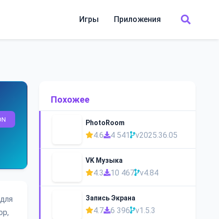
Игры
Приложения
Похожее
ON
PhotoRoom
4.6
4 541
v2025.36.05
VK Музыка
4.3
10 467
v4.84
Запись Экрана
 для
4.7
6 396
v1.5.3
ор,