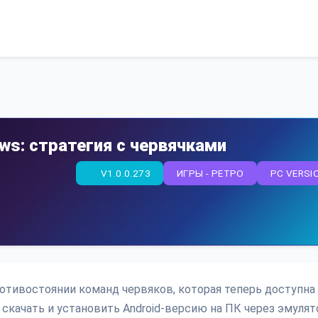
ws: стратегия с червячками
V1.0.0.273
ИГРЫ - РЕТРО
PC VERSI
противостоянии команд червяков, которая теперь доступна
скачать и установить Android-версию на ПК через эмулят