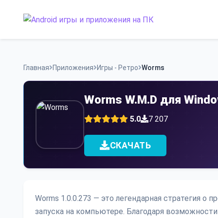
Skip
to
content
Главная
Приложения
Игры - Ретро
Worms
Worms W.M.D для Windo
5.0
7 207
СКАЧАТЬ
Worms 1.0.0.273 — это легендарная стратегия о 
запуска на компьютере. Благодаря возможности 