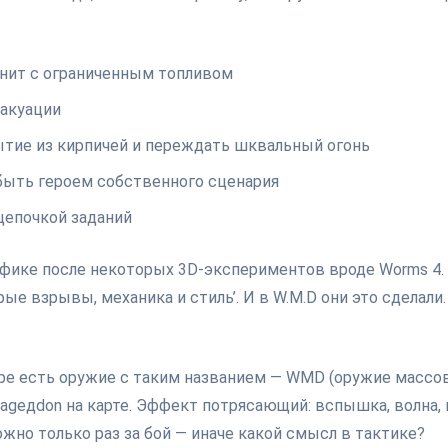
нит с ограниченным топливом
вакуации
ытие из кирпичей и переждать шквальный огонь
т быть героем собственного сценария
 цепочкой заданий
рафике после некоторых 3D-экспериментов вроде Worms 4.
ые взрывы, механика и стиль’. И в W.M.D они это сделали.
 игре есть оружие с таким названием — WMD (оружие массо
agедdon на карте. Эффект потрясающий: вспышка, волна, 
ожно только раз за бой — иначе какой смысл в тактике?