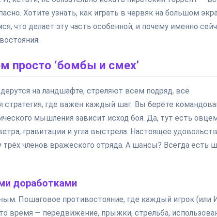
пасно. Хотите узнать, как играть в червяк на большом экра
мся, что делает эту часть особенной, и почему именно сей
востояния.
м просто ‘бомбы и смех’
 дерутся на ландшафте, стреляют всем подряд, всё
я стратегия, где важен каждый шаг. Вы берёте командов
тического мышления зависит исход боя. Да, тут есть овце
 ветра, гравитации и угла выстрела. Настоящее удовольст
у трёх членов вражеского отряда. А шансы? Всегда есть ш
ыми доработками
ным. Пошаговое противостояние, где каждый игрок (или 
 это время — передвижение, прыжки, стрельба, использова