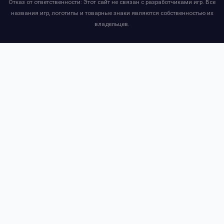
Отказ от ответственности: Этот сайт не связан с разработчиками игр. Все
названия игр, логотипы и товарные знаки являются собственностью их
владельцев.