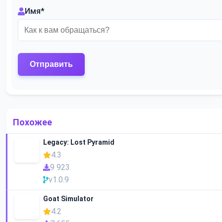
Имя
*
Похожее
Legacy: Lost Pyramid
4.3
9 923
v1.0.9
Goat Simulator
4.2