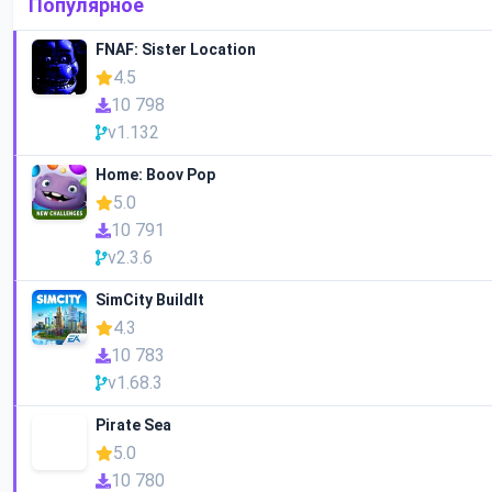
Популярное
FNAF: Sister Location
4.5
10 798
v1.132
Home: Boov Pop
5.0
10 791
v2.3.6
SimCity BuildIt
4.3
10 783
v1.68.3
Pirate Sea
5.0
10 780