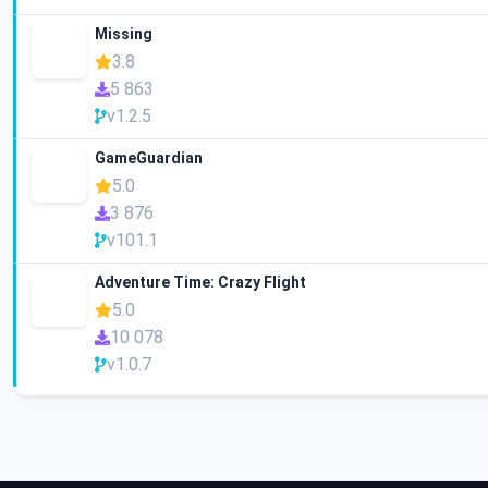
Missing
3.8
5 863
v1.2.5
GameGuardian
5.0
3 876
v101.1
Adventure Time: Crazy Flight
5.0
10 078
v1.0.7