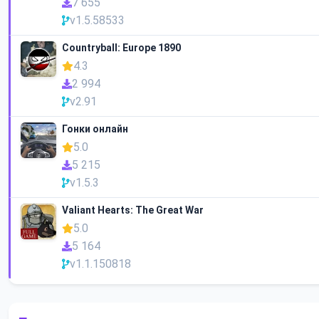
7 655
v1.5.58533
Countryball: Europe 1890
4.3
2 994
v2.91
Гонки онлайн
5.0
5 215
v1.5.3
Valiant Hearts: The Great War
5.0
5 164
v1.1.150818