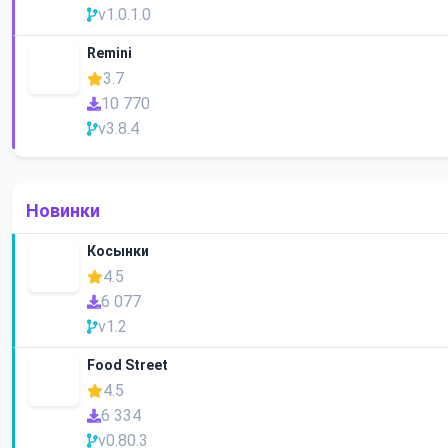
v1.0.1.0
Remini
3.7
10 770
v3.8.4
Новинки
Косынки
4.5
6 077
v1.2
Food Street
4.5
6 334
v0.80.3