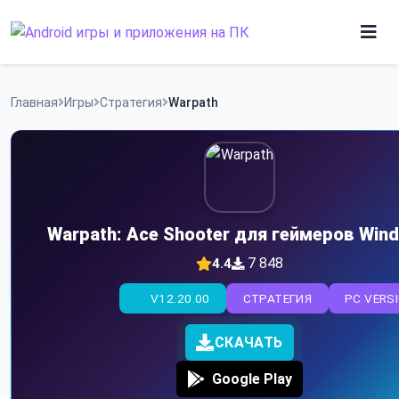
Skip
to
content
Игры
Главная
Игры
Стратегия
Warpath
Приложения
Warpath: Ace Shooter для геймеров Win
7 848
4.4
V12.20.00
СТРАТЕГИЯ
PC VERS
СКАЧАТЬ
Google Play