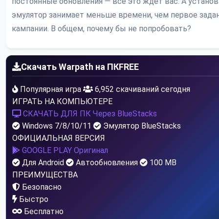
постоянные обновления — всё это ждёт вас. А установ
эмулятор занимает меньше времени, чем первое зада
кампании. В общем, почему бы не попробовать?
Скачать Warpath на ПК
FREE
Популярная игра
6,952 скачиваний сегодня
ИГРАТЬ НА КОМПЬЮТЕРЕ
СКАЧАТЬ ДЛЯ ПК
Через BlueStacks
Windows 7/8/10/11
Эмулятор BlueStacks
ОФИЦИАЛЬНАЯ ВЕРСИЯ
GOOGLE PLAY
Оригинал
Для Android
Автообновления
100 MB
ПРЕИМУЩЕСТВА
Безопасно
Быстро
Бесплатно