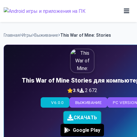
Skip
to
content
Игры
Главная
Игры
Выживание
This War of Mine: Stories
Приложения
This War of Mine Stories для компьюте
2 672
3.9
V6.0.0
ВЫЖИВАНИЕ
PC VERSIO
СКАЧАТЬ
Google Play