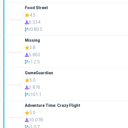
Food Street
4.5
6 334
v0.80.3
Missing
3.8
5 863
v1.2.5
GameGuardian
5.0
3 876
v101.1
Adventure Time: Crazy Flight
5.0
10 078
v1.0.7