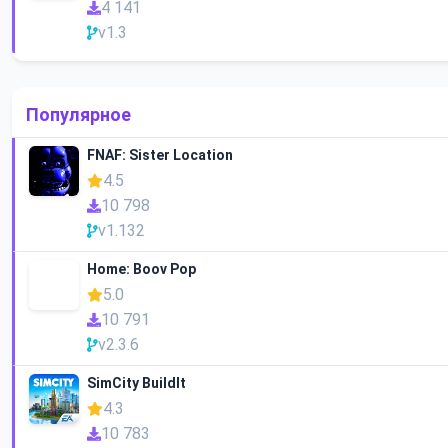
4 141
v1.3
Популярное
FNAF: Sister Location
4.5
10 798
v1.132
Home: Boov Pop
5.0
10 791
v2.3.6
SimCity BuildIt
4.3
10 783