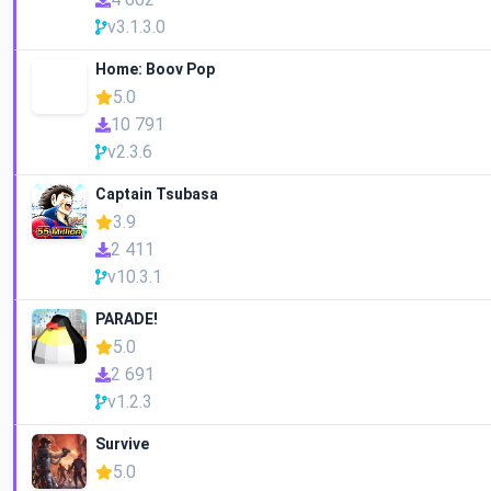
v3.1.3.0
Home: Boov Pop
5.0
10 791
v2.3.6
Captain Tsubasa
3.9
2 411
v10.3.1
PARADE!
5.0
2 691
v1.2.3
Survive
5.0