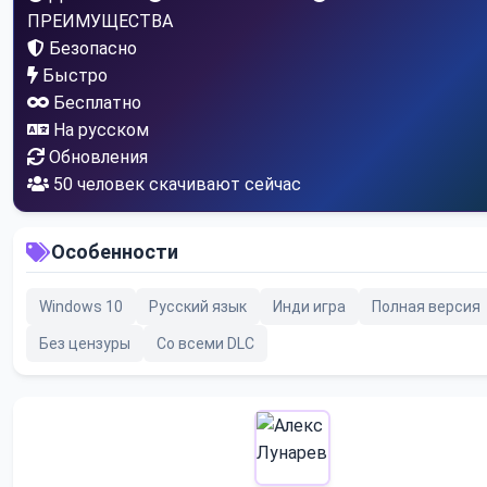
ПРЕИМУЩЕСТВА
Безопасно
Быстро
Бесплатно
На русском
Обновления
55
человек скачивают сейчас
Особенности
Windows 10
Русский язык
Инди игра
Полная версия
Без цензуры
Со всеми DLC