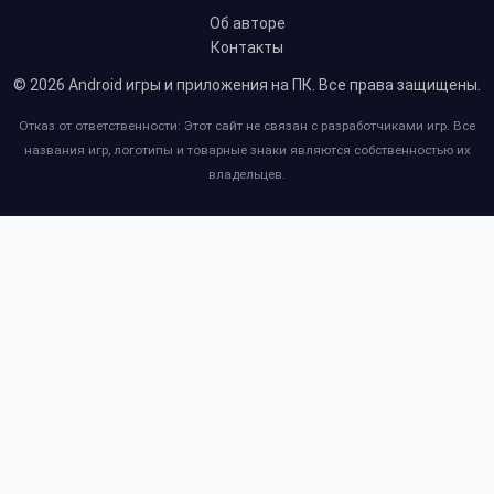
Об авторе
Контакты
© 2026
Android игры и приложения на ПК
. Все права защищены.
Отказ от ответственности: Этот сайт не связан с разработчиками игр. Все
названия игр, логотипы и товарные знаки являются собственностью их
владельцев.