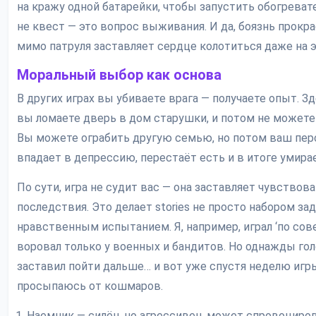
на кражу одной батарейки, чтобы запустить обогревате
не квест — это вопрос выживания. И да, боязнь прокр
мимо патруля заставляет сердце колотиться даже на э
Моральный выбор как основа
В других играх вы убиваете врага — получаете опыт. З
вы ломаете дверь в дом старушки, и потом не можете 
Вы можете ограбить другую семью, но потом ваш пе
впадает в депрессию, перестаёт есть и в итоге умирае
По сути, игра не судит вас — она заставляет чувствов
последствия. Это делает stories не просто набором зад
нравственным испытанием. Я, например, играл ‘по сов
воровал только у военных и бандитов. Но однажды го
заставил пойти дальше… и вот уже спустя неделю игр
просыпаюсь от кошмаров.
Наемник — силён, но агрессивен, может спровоциров