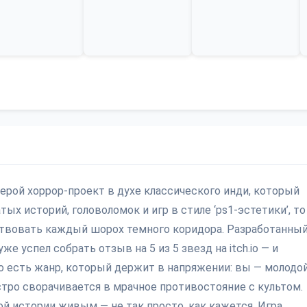
ерой хоррор-проект в духе классического инди, который
ых историй, головоломок и игр в стиле ‘ps1-эстетики’, то
вствовать каждый шорох темного коридора. Разработанны
же успел собрать отзыв на 5 из 5 звезд на itch.io — и
о есть жанр, который держит в напряжении: вы — молодо
стро сворачивается в мрачное противостояние с культом.
ой истории живым — не так просто, как кажется. Игра