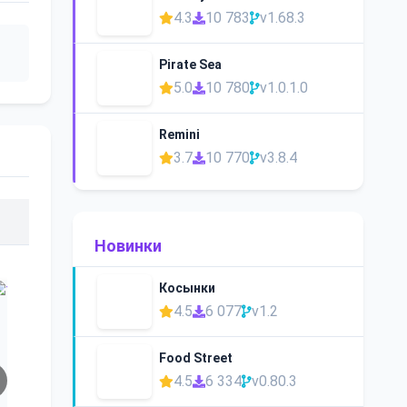
4.3
10 783
v1.68.3
Pirate Sea
5.0
10 780
v1.0.1.0
Remini
3.7
10 770
v3.8.4
Новинки
Косынки
4.5
6 077
v1.2
Food Street
4.5
6 334
v0.80.3