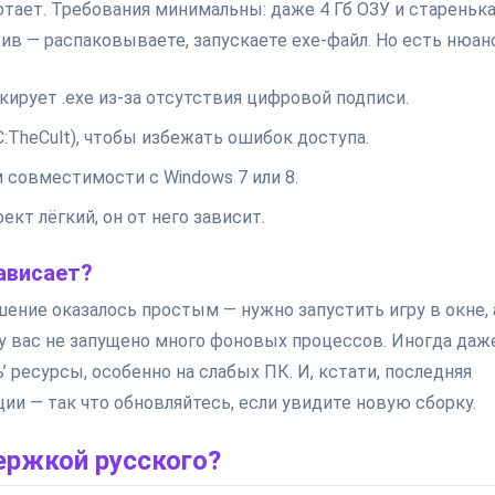
отает. Требования минимальны: даже 4 Гб ОЗУ и стареньк
хив — распаковываете, запускаете exe-файл. Но есть нюан
ирует .exe из-за отсутствия цифровой подписи.
C:TheCult), чтобы избежать ошибок доступа.
 совместимости с Windows 7 или 8.
ект лёгкий, он от него зависит.
зависает?
ешение оказалось простым — нужно запустить игру в окне, 
 у вас не запущено много фоновых процессов. Иногда даж
 ресурсы, особенно на слабых ПК. И, кстати, последняя
ии — так что обновляйтесь, если увидите новую сборку.
ержкой русского?