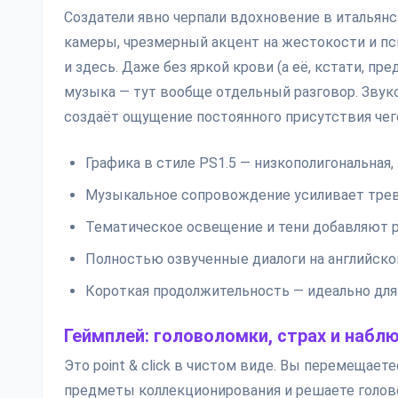
Создатели явно черпали вдохновение в итальян
камеры, чрезмерный акцент на жестокости и пс
и здесь. Даже без яркой крови (а её, кстати, пр
музыка — тут вообще отдельный разговор. Звуко
создаёт ощущение постоянного присутствия чег
Графика в стиле PS1.5 — низкополигональная,
Музыкальное сопровождение усиливает трев
Тематическое освещение и тени добавляют р
Полностью озвученные диалоги на английском
Короткая продолжительность — идеально для 
Геймплей: головоломки, страх и набл
Это point & click в чистом виде. Вы перемещает
предметы коллекционирования и решаете голово