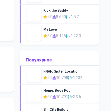
Kick the Buddy
4.0
8 650
v1.5.7
My Love
5.0
5 126
v1.22.0
Популярное
FNAF: Sister Location
4.5
10 798
v1.132
Home: Boov Pop
5.0
10 791
v2.3.6
SimCity BuildIt