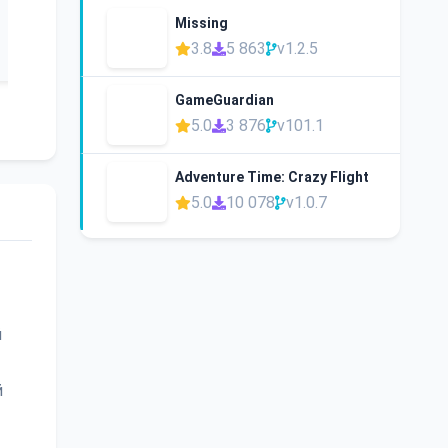
Missing
3.8
5 863
v1.2.5
GameGuardian
5.0
3 876
v101.1
Adventure Time: Crazy Flight
5.0
10 078
v1.0.7
й
й