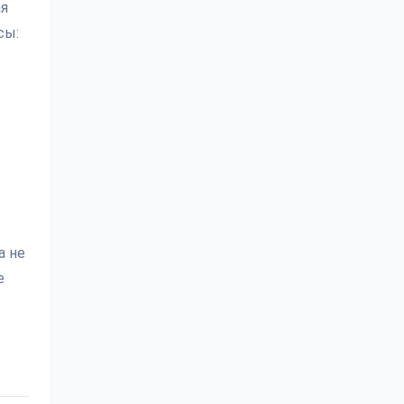
ая
сы:
а не
е