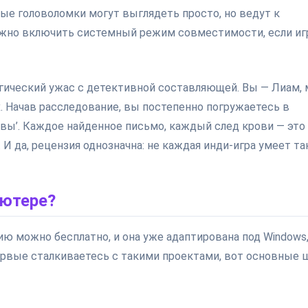
рые головоломки могут выглядеть просто, но ведут к
ожно включить системный режим совместимости, если иг
гический ужас с детективной составляющей. Вы — Лиам,
. Начав расследование, вы постепенно погружаетесь в
овы’. Каждое найденное письмо, каждый след крови — это
. И да, рецензия однозначна: не каждая инди-игра умеет та
ьютере?
сию можно бесплатно, и она уже адаптирована под Windows
ервые сталкиваетесь с такими проектами, вот основные ш