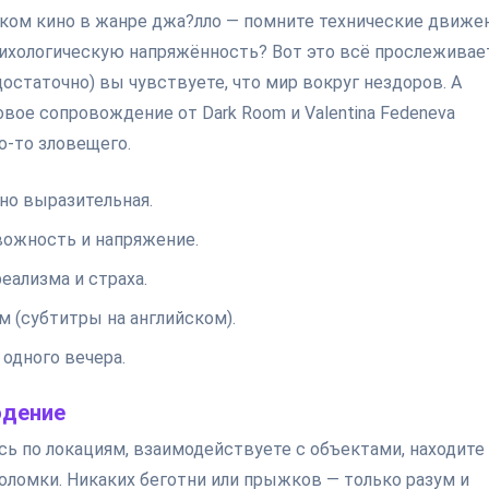
ском кино в жанре джа?лло — помните технические движе
ихологическую напряжённость? Вот это всё прослеживае
едостаточно) вы чувствуете, что мир вокруг нездоров. А
вое сопровождение от Dark Room и Valentina Fedeneva
о-то зловещего.
 но выразительная.
ожность и напряжение.
еализма и страха.
 (субтитры на английском).
одного вечера.
юдение
есь по локациям, взаимодействуете с объектами, находите
ломки. Никаких беготни или прыжков — только разум и