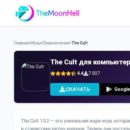
Skip
to
content
Главная
Игры
Приключения
The Cult
The Cult для компьюте
4.4
7 007
СКАЧАТЬ
Google
The Cult 1.0.2 — это уникальная инди-игра, кото
в стилистике ретро-хоррора. Теперь она доступна