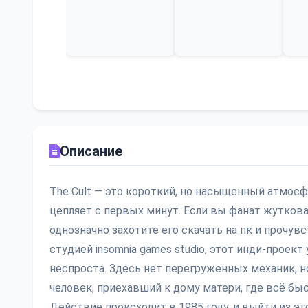
Описание
The Cult — это короткий, но насыщенный атмосф
цепляет с первых минут. Если вы фанат жутковат
однозначно захотите его скачать на пк и прочу
студией insomnia games studio, этот инди-проект у
неспроста. Здесь нет перегруженных механик, н
человек, приехавший к дому матери, где всё бы
Действие происходит в 1985 году, и выйти из эт