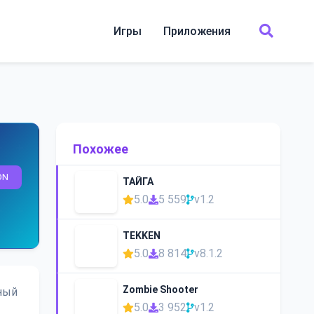
Игры
Приложения
Похожее
ON
ТАЙГА
5.0
5 559
v1.2
TEKKEN
5.0
8 814
v8.1.2
Zombie Shooter
нный
5.0
3 952
v1.2