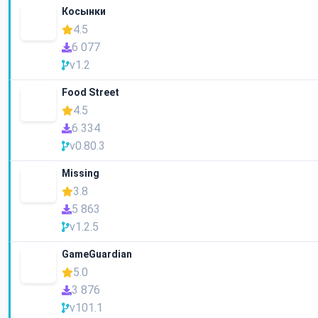
Косынки
4.5
6 077
v1.2
Food Street
4.5
6 334
v0.80.3
Missing
3.8
5 863
v1.2.5
GameGuardian
5.0
3 876
v101.1