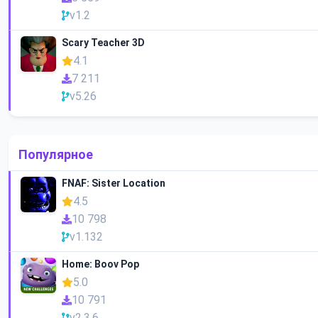
v1.2
Scary Teacher 3D
4.1
7 211
v5.26
Популярное
FNAF: Sister Location
4.5
10 798
v1.132
Home: Boov Pop
5.0
10 791
v2.3.6