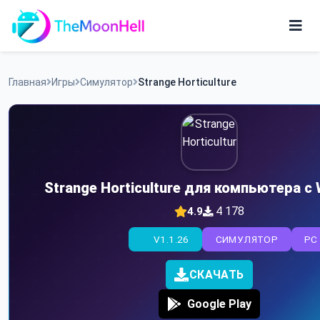
Skip
to
content
Игры
Главная
Игры
Симулятор
Strange Horticulture
Приложения
Strange Horticulture для компьютера с
4 178
4.9
V1.1.26
СИМУЛЯТОР
PC
СКАЧАТЬ
Google Play