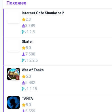
Похожее
Internet Cafe Simulator 2
2.3
3 389
v1.2.5
Skater
5.0
7 588
v1.2.2.5
War of Tanks
5.0
5 482
v1.1.15
ТАЙГА
5.0
5 559