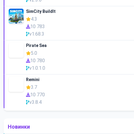
SimCity BuildIt
4.3
10 783
v1.68.3
Pirate Sea
5.0
10 780
v1.0.1.0
Remini
3.7
10 770
v3.8.4
Новинки