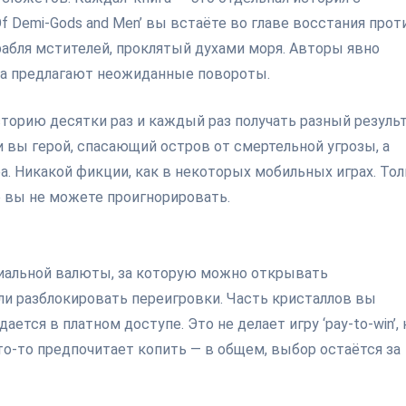
f Demi-Gods and Men’ вы встаёте во главе восстания прот
 корабля мстителей, проклятый духами моря. Авторы явно
 а предлагают неожиданные повороты.
историю десятки раз и каждый раз получать разный резуль
 и вы герой, спасающий остров от смертельной угрозы, а
а. Никакой фикции, как в некоторых мобильных играх. То
е вы не можете проигнорировать.
циальной валюты, за которую можно открывать
и разблокировать переигровки. Часть кристаллов вы
ется в платном доступе. Это не делает игру ‘pay-to-win’, 
кто-то предпочитает копить — в общем, выбор остаётся за