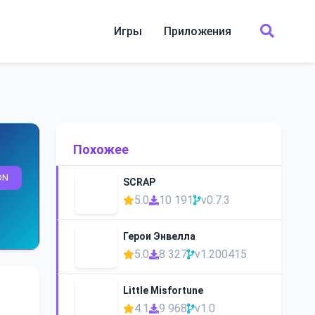
Игры
Приложения
Похожее
ON
SCRAP
5.0
10 191
v0.7.3
Герои Энвелла
5.0
8 327
v1.200415
Little Misfortune
4.1
9 968
v1.0