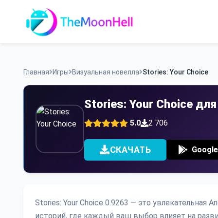
Skip
to
content
Главная
Игры
Визуальная новелла
Stories: Your Choice
Stories: Your Choice д
5.0
2 706
СКАЧАТЬ
Google
Stories: Your Choice 0.9263 — это увлекательная 
историй, где каждый ваш выбор влияет на разв