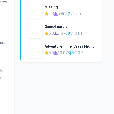
ется
Missing
3.8
5 863
v1.2.5
GameGuardian
5.0
3 876
v101.1
нее,
Adventure Time: Crazy Flight
е
5.0
10 078
v1.0.7
и,
м