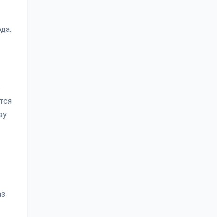
да.
в
тся
зу
аз