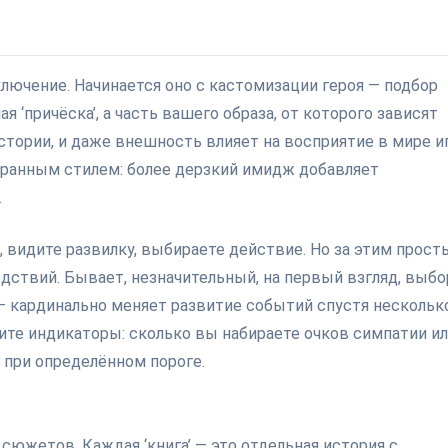
ключение. Начинается оно с кастомизации героя — подбор
я ‘причёска’, а часть вашего образа, от которого зависят
стории, и даже внешность влияет на восприятие в мире и
бранным стилем: более дерзкий имидж добавляет
.
 видите развилку, выбираете действие. Но за этим прос
дствий. Бывает, незначительный, на первый взгляд, выбо
— кардинально меняет развитие событий спустя нескольк
идите индикаторы: сколько вы набираете очков симпатии и
 при определённом пороге.
сюжетов. Каждая ‘книга’ — это отдельная история с