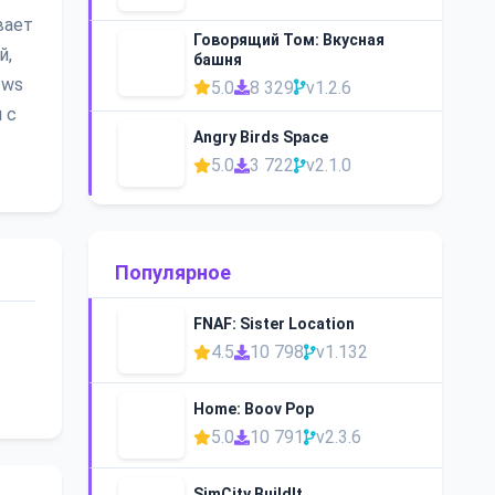
вает
Говорящий Том: Вкусная
й,
башня
ows
5.0
8 329
v1.2.6
 с
Angry Birds Space
5.0
3 722
v2.1.0
Популярное
FNAF: Sister Location
4.5
10 798
v1.132
Home: Boov Pop
5.0
10 791
v2.3.6
SimCity BuildIt