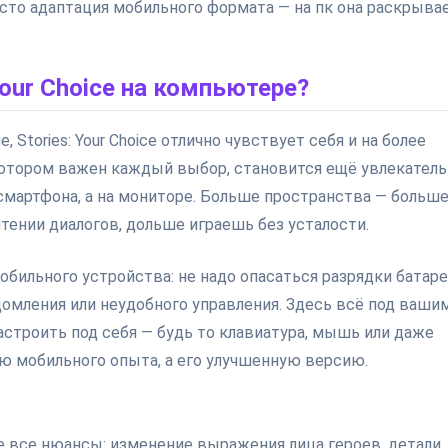
росто адаптация мобильного формата — на пк она раскрыва
Your Choice на компьютере?
Stories: Your Choice отлично чувствует себя и на более
отором важен каждый выбор, становится ещё увлекатель
смартфона, а на мониторе. Больше пространства — больш
тении диалогов, дольше играешь без усталости.
обильного устройства: не надо опасаться разрядки батаре
домления или неудобного управления. Здесь всё под ваши
строить под себя — будь то клавиатура, мышь или даже
пию мобильного опыта, а его улучшенную версию.
 все нюансы: изменение выражения лица героев, детали