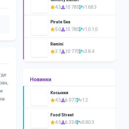
4.3
10 783
v1.68.3
Pirate Sea
5.0
10 780
v1.0.1.0
Remini
3.7
10 770
v3.8.4
где
Новинки
ран,
ли
Косынки
ым
4.5
6 077
v1.2
Food Street
4.5
6 334
v0.80.3