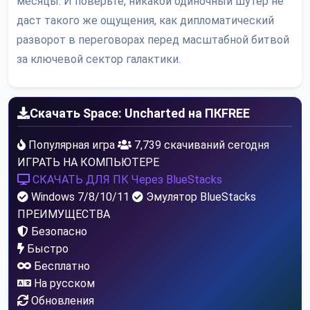
месяцы. И поверьте, никакой одиночный шутер не
даст такого же ощущения, как дипломатический
разворот в переговорах перед масштабной битвой
за ключевой сектор галактики.
Скачать Space: Uncharted на ПК
FREE
Популярная игра
7,739 скачиваний сегодня
ИГРАТЬ НА КОМПЬЮТЕРЕ
СКАЧАТЬ ДЛЯ ПК
Через BlueStacks
Windows 7/8/10/11
Эмулятор BlueStacks
ПРЕИМУЩЕСТВА
Безопасно
Быстро
Бесплатно
На русском
Обновления