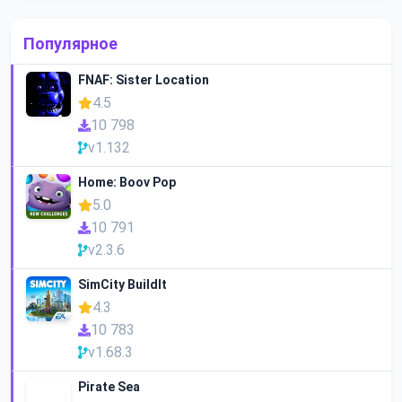
Популярное
FNAF: Sister Location
4.5
10 798
v1.132
Home: Boov Pop
5.0
10 791
v2.3.6
SimCity BuildIt
4.3
10 783
v1.68.3
Pirate Sea