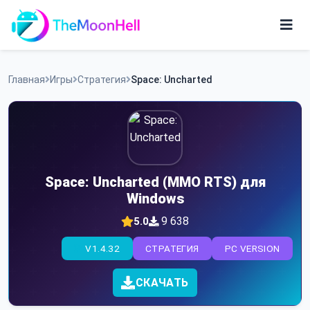
Skip
to
content
Игры
Главная
Игры
Стратегия
Space: Uncharted
Приложения
Space: Uncharted (MMO RTS) для
Windows
9 638
5.0
V1.4.32
СТРАТЕГИЯ
PC VERSION
СКАЧАТЬ