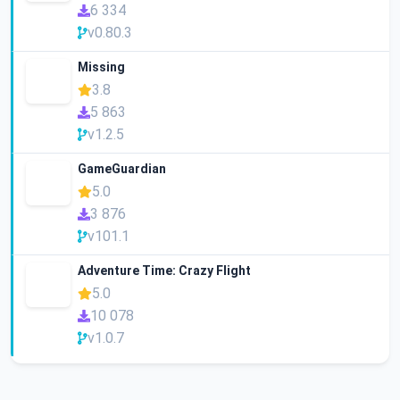
6 334
v0.80.3
Missing
3.8
5 863
v1.2.5
GameGuardian
5.0
3 876
v101.1
Adventure Time: Crazy Flight
5.0
10 078
v1.0.7