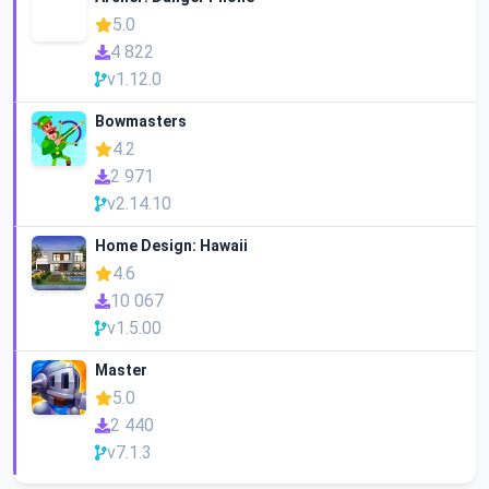
5.0
4 822
v1.12.0
Bowmasters
4.2
2 971
v2.14.10
Home Design: Hawaii
4.6
10 067
v1.5.00
Master
5.0
2 440
v7.1.3