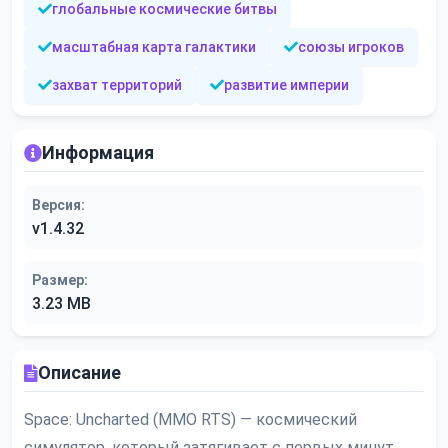
глобальные космические битвы
масштабная карта галактики
союзы игроков
захват территорий
развитие империи
Информация
Версия:
v1.4.32
Размер:
3.23 MB
Описание
Space: Uncharted (MMO RTS) — космический
симулятор, который затягивает с первых минут.