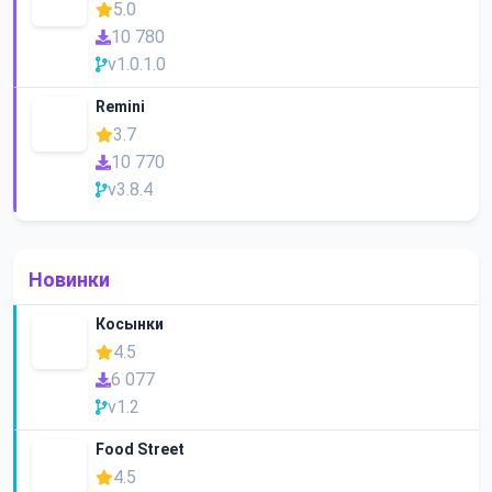
5.0
10 780
v1.0.1.0
Remini
3.7
10 770
v3.8.4
Новинки
Косынки
4.5
6 077
v1.2
Food Street
4.5