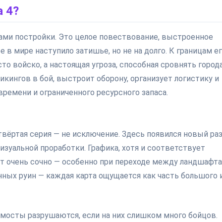
 4?
тами постройки. Это целое повествование, выстроенное
ее в мире наступило затишье, но не на долго. К границам е
о войско, а настоящая угроза, способная сровнять города
икингов в бой, выстроит оборону, организует логистику и
времени и ограниченного ресурсного запаса.
твёртая серия — не исключение. Здесь появился новый ра
изуальной проработки. Графика, хотя и соответствует
ит очень сочно — особенно при переходе между ландшафта
ных руин — каждая карта ощущается как часть большого 
 мосты разрушаются, если на них слишком много бойцов.