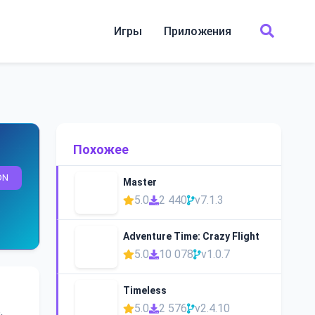
Игры
Приложения
Похожее
ON
Master
5.0
2 440
v7.1.3
Adventure Time: Crazy Flight
5.0
10 078
v1.0.7
Timeless
5.0
2 576
v2.4.10
,