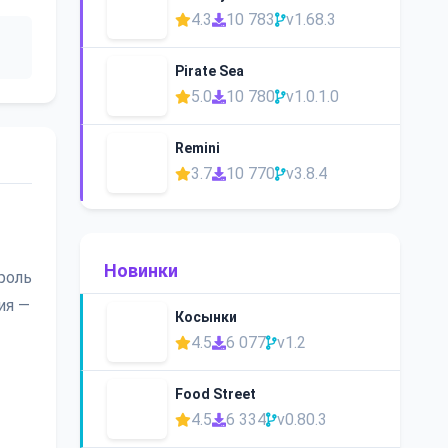
4.3
10 783
v1.68.3
Pirate Sea
5.0
10 780
v1.0.1.0
Remini
3.7
10 770
v3.8.4
Новинки
роль
ия —
Косынки
4.5
6 077
v1.2
Food Street
4.5
6 334
v0.80.3