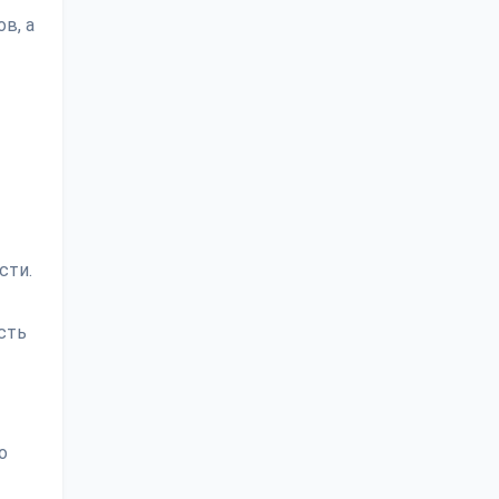
в, а
сти.
сть
о