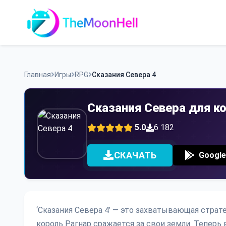
Skip
to
content
Главная
Игры
RPG
Сказания Севера 4
Сказания Севера для к
5.0
6 182
СКАЧАТЬ
Google
‘Сказания Севера 4’ — это захватывающая страте
король Рагнар сражается за свои земли. Теперь