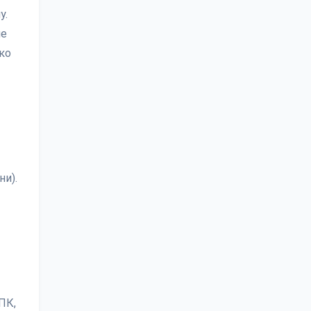
у.
не
ко
ни).
ПК,