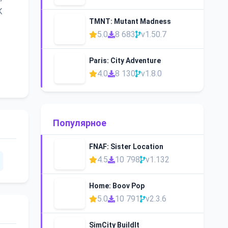
К
TMNT: Mutant Madness
5.0
8 683
v1.50.7
Paris: City Adventure
4.0
8 130
v1.8.0
Популярное
FNAF: Sister Location
4.5
10 798
v1.132
Home: Boov Pop
5.0
10 791
v2.3.6
SimCity BuildIt