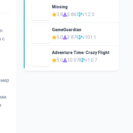
Missing
3.8
5 863
v1.2.5
GameGuardian
го
5.0
3 876
v101.1
 с
Adventure Time: Crazy Flight
5.0
10 078
v1.0.7
змер
ми.
и