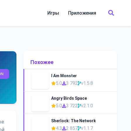
Игры
Приложения
Похожее
ON
I Am Monster
5.0
3 792
v1.5.8
Angry Birds Space
5.0
3 722
v2.1.0
Sherlock: The Network
ые
4.3
2 857
v1.1.7
ой