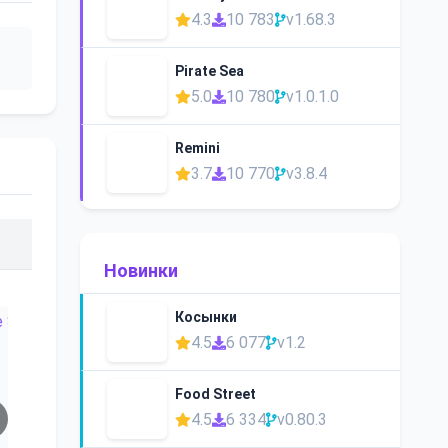
4.3
10 783
v1.68.3
Pirate Sea
5.0
10 780
v1.0.1.0
Remini
3.7
10 770
v3.8.4
Новинки
Косынки
4.5
6 077
v1.2
Food Street
4.5
6 334
v0.80.3