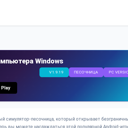
компьютера Windows
V1.9.19
ПЕСОЧНИЦА
PC VERSI
 Play
ный симулятор-песочница, который открывает безграничн
ерь вы можете наслаждаться этой популярной Android-игр