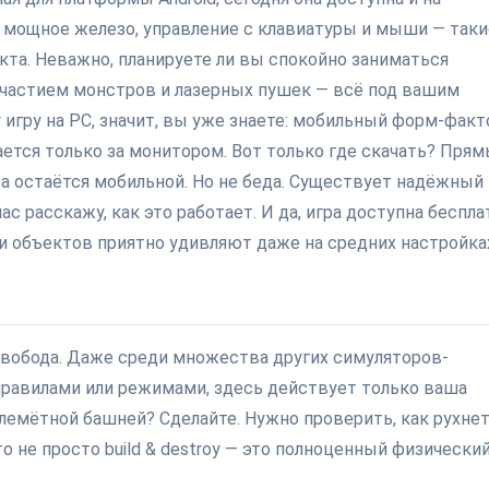
, мощное железо, управление с клавиатуры и мыши — таки
та. Неважно, планируете ли вы спокойно заниматься
участием монстров и лазерных пушек — всё под вашим
у игру на PC, значит, вы уже знаете: мобильный форм-факт
ется только за монитором. Вот только где скачать? Пря
ра остаётся мобильной. Но не беда. Существует надёжный
с расскажу, как это работает. И да, игра доступна беспла
и объектов приятно удивляют даже на средних настройка
 свобода. Даже среди множества других симуляторов-
правилами или режимами, здесь действует только ваша
лемётной башней? Сделайте. Нужно проверить, как рухне
о не просто build & destroy — это полноценный физически