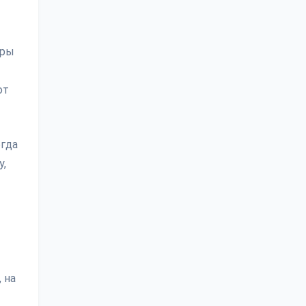
оры
от
огда
у,
 на