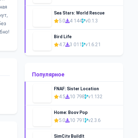
ная
Sea Stars: World Rescue
нут,
5.0
4 144
v0.1.3
без
бно!
Bird Life
4.7
3 011
v1.6.21
Популярное
FNAF: Sister Location
4.5
10 798
v1.132
Home: Boov Pop
5.0
10 791
v2.3.6
SimCity BuildIt