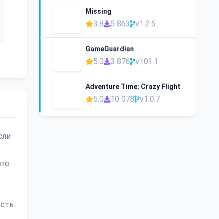
Missing
3.8
5 863
v1.2.5
GameGuardian
5.0
3 876
v101.1
Adventure Time: Crazy Flight
5.0
10 078
v1.0.7
сли
ите
ость