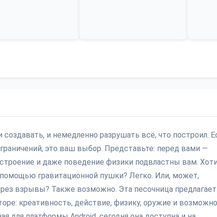
 и создавать, и немедленно разрушать всё, что построил. Е
ограничений, это ваш выбор. Представьте: перед вами —
строение и даже поведение физики подвластны вам. Хот
с помощью гравитационной пушки? Легко. Или, может,
ерез взрывы? Также возможно. Эта песочница предлагает
оре: креативность, действие, физику, оружие и возможн
ая для платформы Android, сегодня она доступна и на