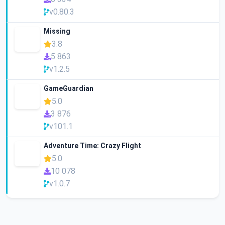
v0.80.3
Missing
3.8
5 863
v1.2.5
GameGuardian
5.0
3 876
v101.1
Adventure Time: Crazy Flight
5.0
10 078
v1.0.7