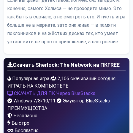
Если вы фанат детективов, логических загадок и,
конечно, самого Холмса — не проходите мимо. Это
как быть в сериале, а не смотреть его. И пусть игра
больше не в маркете, зато она жива — в памяти
поклонников и на жёстких дисках тех, кто умеет
установить не просто приложение, а настроение.
Скачать Sherlock: The Network на ПК
FREE
Популярная игра
2,106 скачиваний сегодня
ИГРАТЬ НА КОМПЬЮТЕРЕ
СКАЧАТЬ ДЛЯ ПК
Через BlueStacks
Windows 7/8/10/11
Эмулятор BlueStacks
ПРЕИМУЩЕСТВА
Безопасно
Быстро
Бесплатно