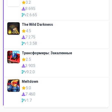
3.2
8 695
v2.6.65
The Wild Darkness
4.5
7 275
v1.3.58
Трансформеры: Закаленные
2.5
3 905
v9.2.0
Meltdown
5.0
7 460
v1.7