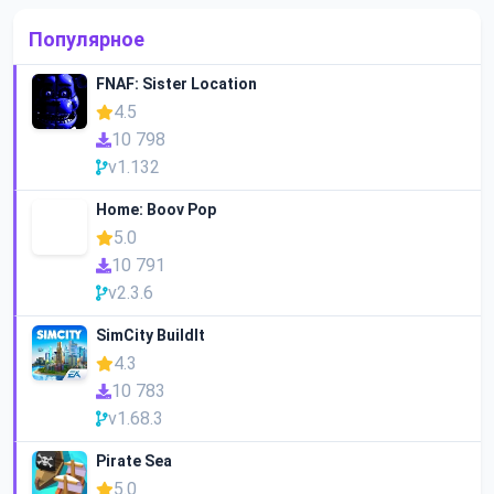
Популярное
FNAF: Sister Location
4.5
10 798
v1.132
Home: Boov Pop
5.0
10 791
v2.3.6
SimCity BuildIt
4.3
10 783
v1.68.3
Pirate Sea
5.0