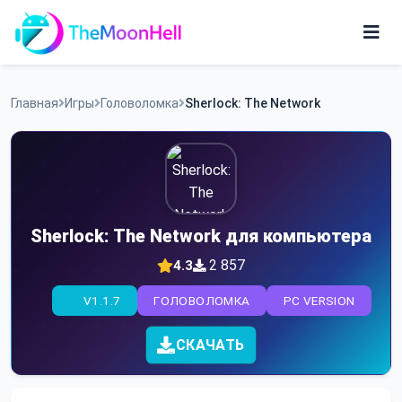
Skip
to
content
Игры
Главная
Игры
Головоломка
Sherlock: The Network
Приложения
Sherlock: The Network для компьютера
2 857
4.3
V1.1.7
ГОЛОВОЛОМКА
PC VERSION
СКАЧАТЬ