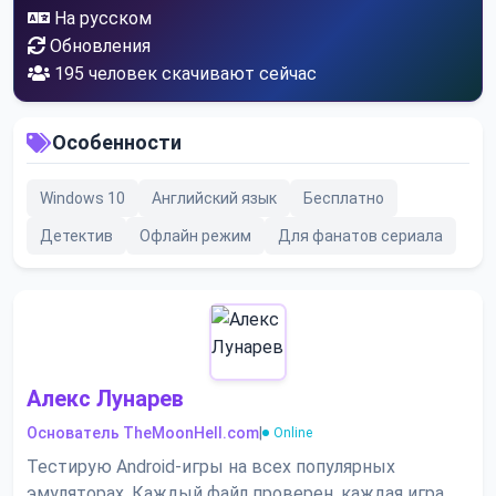
На русском
Обновления
194
человек скачивают сейчас
Особенности
Windows 10
Английский язык
Бесплатно
Детектив
Офлайн режим
Для фанатов сериала
Алекс Лунарев
Основатель TheMoonHell.com
|
Online
Тестирую Android-игры на всех популярных
эмуляторах. Каждый файл проверен, каждая игра