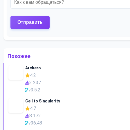
Похожее
Archero
4.2
3 237
v3.5.2
Cell to Singularity
4.7
8 172
v36.48