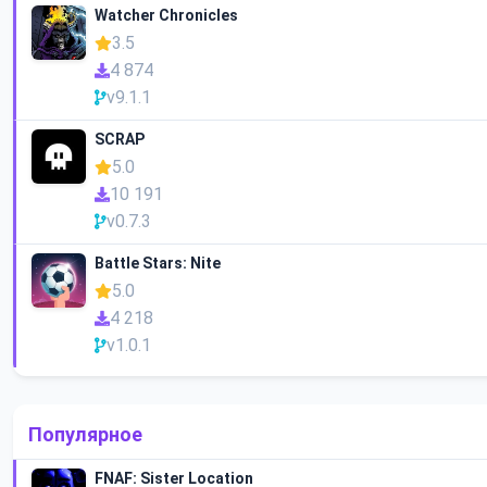
Watcher Chronicles
3.5
4 874
v9.1.1
SCRAP
5.0
10 191
v0.7.3
Battle Stars: Nite
5.0
4 218
v1.0.1
Популярное
FNAF: Sister Location