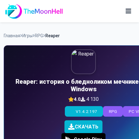
Skip
to
content
Игры
Главная
Игры
RPG
Reaper
Приложения
Reaper: история о бледноликом мечнике
Windows
4 130
4.0
V1.4.2.197
RPG
PC V
СКАЧАТЬ