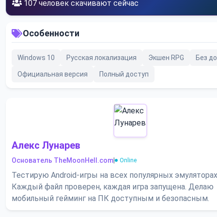
103
человек скачивают сейчас
Особенности
Windows 10
Русская локализация
Экшен RPG
Без д
Официальная версия
Полный доступ
Алекс Лунарев
Основатель TheMoonHell.com
|
Online
Тестирую Android-игры на всех популярных эмуляторах
Каждый файл проверен, каждая игра запущена. Делаю
мобильный гейминг на ПК доступным и безопасным.