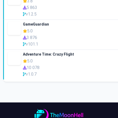
3.8
5 863
v1.2.5
GameGuardian
5.0
3 876
v101.1
Adventure Time: Crazy Flight
5.0
10 078
v1.0.7