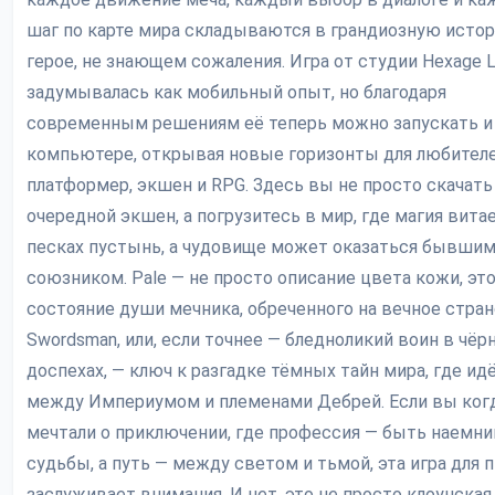
шаг по карте мира складываются в грандиозную исто
герое, не знающем сожаления. Игра от студии Hexage 
задумывалась как мобильный опыт, но благодаря
современным решениям её теперь можно запускать и
компьютере, открывая новые горизонты для любител
платформер, экшен и RPG. Здесь вы не просто скачать
очередной экшен, а погрузитесь в мир, где магия вита
песках пустынь, а чудовище может оказаться бывши
союзником. Pale — не просто описание цвета кожи, эт
состояние души мечника, обреченного на вечное стран
Swordsman, или, если точнее — бледноликий воин в чёр
доспехах, — ключ к разгадке тёмных тайн мира, где ид
между Империумом и племенами Дебрей. Если вы ког
мечтали о приключении, где профессия — быть наемн
судьбы, а путь — между светом и тьмой, эта игра для п
заслуживает внимания. И нет, это не просто клоунская