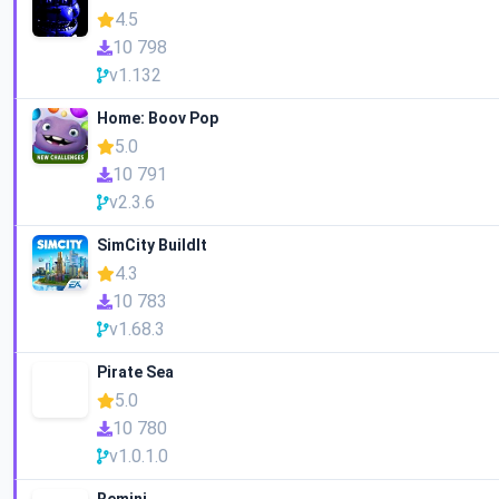
4.5
10 798
v1.132
Home: Boov Pop
5.0
10 791
v2.3.6
SimCity BuildIt
4.3
10 783
v1.68.3
Pirate Sea
5.0
10 780
v1.0.1.0