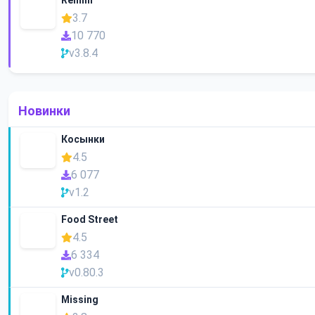
Remini
3.7
10 770
v3.8.4
Новинки
Косынки
4.5
6 077
v1.2
Food Street
4.5
6 334
v0.80.3
Missing