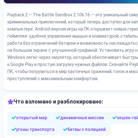
Payback 2 — The Battle Sandbox 2.106.16 — это уникальный си
криминальных приключений, который теперь доступен для зап
компьютере. Android-версия игры на ПК открывает новые гор
геймплея: удобное управление мышью и клавиатурой, стабил
работа без ограничений батареи и возможность наслаждатьс
на большом экране с улучшенной графикой. Установить игру н
Windows легко через эмулятор, который обеспечивает быстр
к Google Play и простую загрузку нужных файлов. Скачайте Pay
ПК, чтобы погрузиться в мир хаотичных сражений, гонок и ма
преступлений с максимальным комфортом.
Что взломано и разблокировано:
открытый мир
динамичные миссии
экшен-ге
угоны транспорта
битвы с полицией