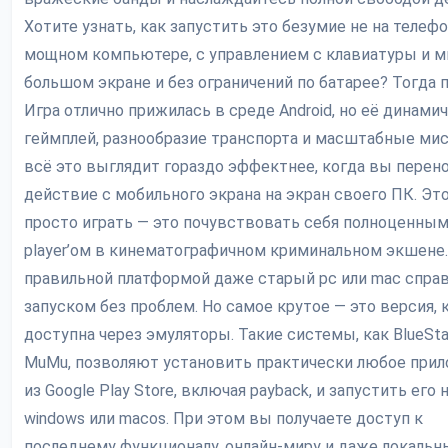
Хотите узнать, как запустить это безумие не на телефон
мощном компьютере, с управлением с клавиатуры и 
большом экране и без ограничений по батарее? Тогда п
Игра отлично прижилась в среде Android, но её динами
геймплей, разнообразие транспорта и масштабные ми
всё это выглядит гораздо эффектнее, когда вы перен
действие с мобильного экрана на экран своего ПК. Эт
просто играть — это почувствовать себя полноценны
player’ом в кинематографичном криминальном экшене.
правильной платформой даже старый pc или mac справ
запуском без проблем. Но самое крутое — это версия, 
доступна через эмуляторы. Такие системы, как BlueSta
MuMu, позволяют установить практически любое при
из Google Play Store, включая payback, и запустить его 
windows или macos. При этом вы получаете доступ к
последнему функционалу, онлайн-миру и даже локаль