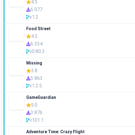
4.5
6 077
v1.2
Food Street
4.5
6 334
v0.80.3
Missing
3.8
5 863
v1.2.5
GameGuardian
5.0
3 876
v101.1
Adventure Time: Crazy Flight