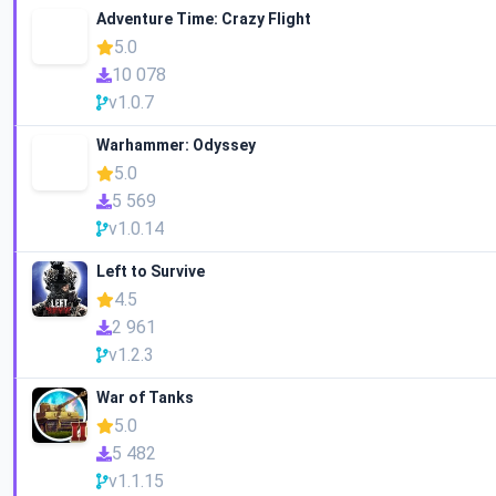
Adventure Time: Crazy Flight
5.0
10 078
v1.0.7
Warhammer: Odyssey
5.0
5 569
v1.0.14
Left to Survive
4.5
2 961
v1.2.3
War of Tanks
5.0
5 482
v1.1.15