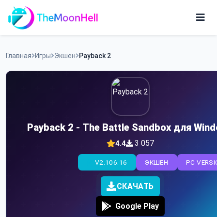
Skip
to
content
Игры
Главная
Игры
Экшен
Payback 2
Приложения
Payback 2 - The Battle Sandbox для Win
3 057
4.4
V2.106.16
ЭКШЕН
PC VERS
СКАЧАТЬ
Google Play