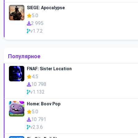
SIEGE: Apocalypse
5.0
2 995
v1.7.2
Популярное
FNAF: Sister Location
4.5
10 798
v1.132
Home: Boov Pop
5.0
10 791
v2.3.6