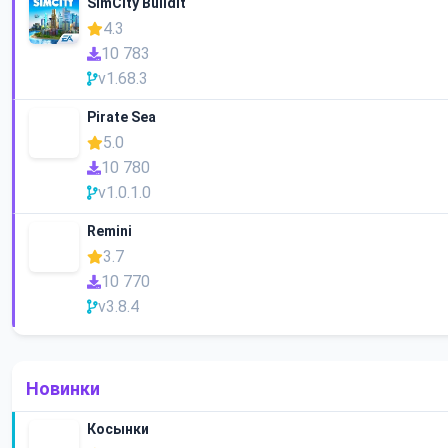
SimCity BuildIt
4.3
10 783
v1.68.3
Pirate Sea
5.0
10 780
v1.0.1.0
Remini
3.7
10 770
v3.8.4
Новинки
Косынки