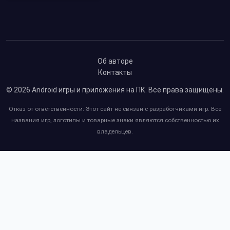
Об авторе
Контакты
© 2026
Android игры и приложения на ПК
. Все права защищены.
Отказ от ответственности: Этот сайт не связан с разработчиками игр. Все
названия игр, логотипы и товарные знаки являются собственностью их
владельцев.