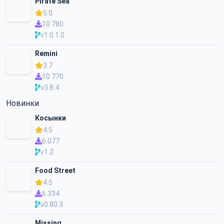
Pirate Sea
5.0
10 780
v1.0.1.0
Remini
3.7
10 770
v3.8.4
Новинки
Косынки
4.5
6 077
v1.2
Food Street
4.5
6 334
v0.80.3
Missing