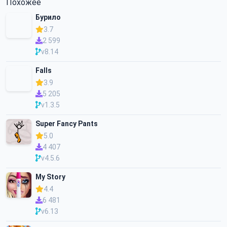
Похожее
Бурило
3.7
2 599
v8.14
Falls
3.9
5 205
v1.3.5
Super Fancy Pants
5.0
4 407
v4.5.6
My Story
4.4
6 481
v6.13