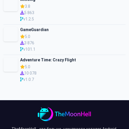
3.8
5 863
v1.2.5
GameGuardian
5.0
3 876
v101.1
Adventure Time: Crazy Flight
5.0
10 078
v1.0.7