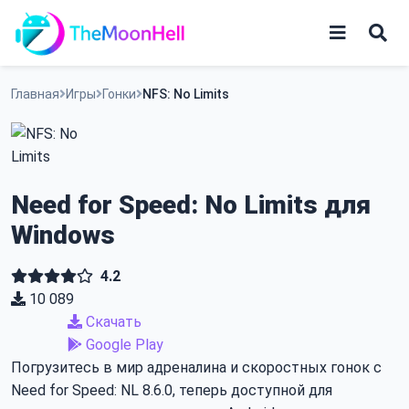
Skip
PC VERSION
ГОНКИ
V8.6.0
to
content
Игры
Главная
Игры
Гонки
NFS: No Limits
Приложения
Need for Speed: No Limits для
Windows
4.2
10 089
Скачать
Google Play
Погрузитесь в мир адреналина и скоростных гонок с
Need for Speed: NL 8.6.0, теперь доступной для