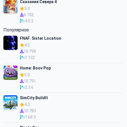
Сказания Севера 4
5.0
6 182
v4.0.2
Популярное
FNAF: Sister Location
4.5
10 798
v1.132
Home: Boov Pop
5.0
10 791
v2.3.6
SimCity BuildIt
4.3
10 783
v1.68.3