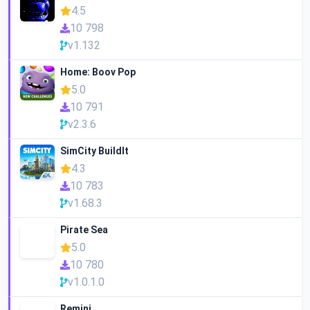
4.5
10 798
v1.132
Home: Boov Pop
5.0
10 791
v2.3.6
SimCity BuildIt
4.3
10 783
v1.68.3
Pirate Sea
5.0
10 780
v1.0.1.0
Remini