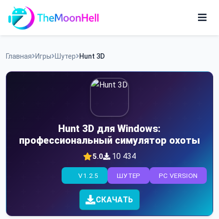
Skip
to
content
Игры
Главная
Игры
Шутер
Hunt 3D
Приложения
Hunt 3D для Windows:
профессиональный симулятор охоты
10 434
5.0
V1.2.5
ШУТЕР
PC VERSION
СКАЧАТЬ