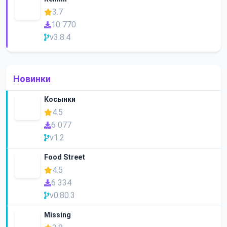
3.7
10 770
v3.8.4
Новинки
Косынки
4.5
6 077
v1.2
Food Street
4.5
6 334
v0.80.3
Missing