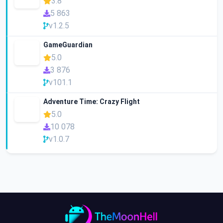
3.8
5 863
v1.2.5
GameGuardian
5.0
3 876
v101.1
Adventure Time: Crazy Flight
5.0
10 078
v1.0.7