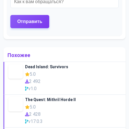
Похожее
Dead Island: Survivors
5.0
2 492
v1.0
The Quest: Mithril Horde II
5.0
2 428
v17.0.3