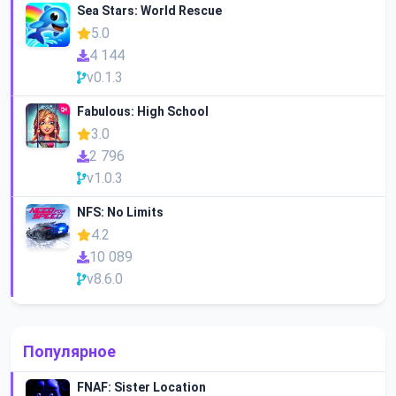
Sea Stars: World Rescue
5.0
4 144
v0.1.3
Fabulous: High School
3.0
2 796
v1.0.3
NFS: No Limits
4.2
10 089
v8.6.0
Популярное
FNAF: Sister Location