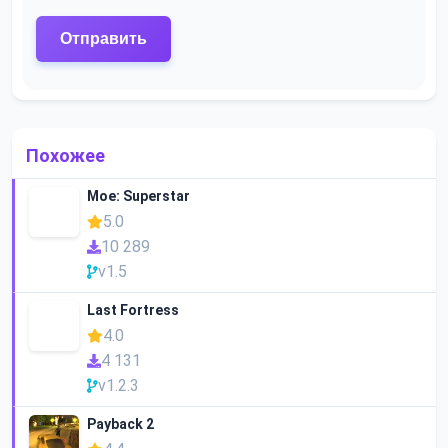
Похожее
Moe: Superstar
5.0
10 289
v1.5
Last Fortress
4.0
4 131
v1.2.3
Payback 2