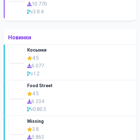
10 770
v3.8.4
Новинки
Косынки
4.5
6 077
v1.2
Food Street
4.5
6 334
v0.80.3
Missing
3.8
5 863