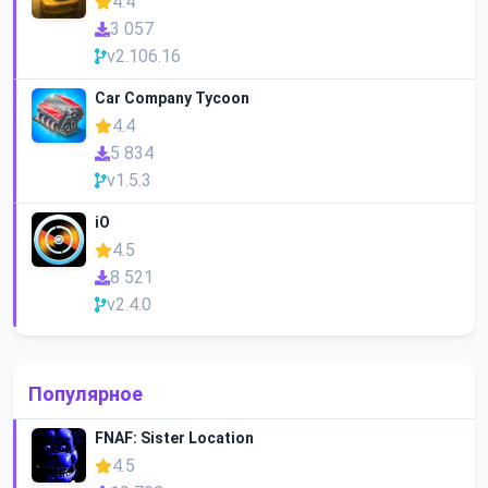
4.4
3 057
v2.106.16
Car Company Tycoon
4.4
5 834
v1.5.3
iO
4.5
8 521
v2.4.0
Популярное
FNAF: Sister Location
4.5