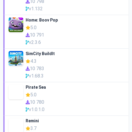
10 798
v1.132
Home: Boov Pop
5.0
10 791
v2.3.6
SimCity BuildIt
4.3
10 783
v1.68.3
Pirate Sea
5.0
10 780
v1.0.1.0
Remini
3.7