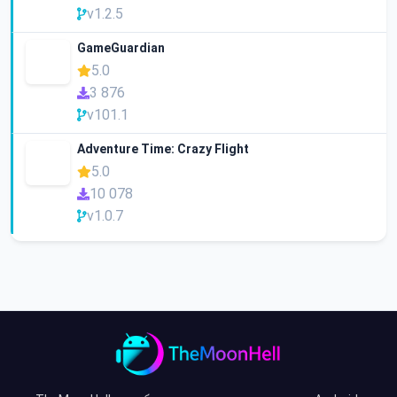
v1.2.5
GameGuardian
5.0
3 876
v101.1
Adventure Time: Crazy Flight
5.0
10 078
v1.0.7