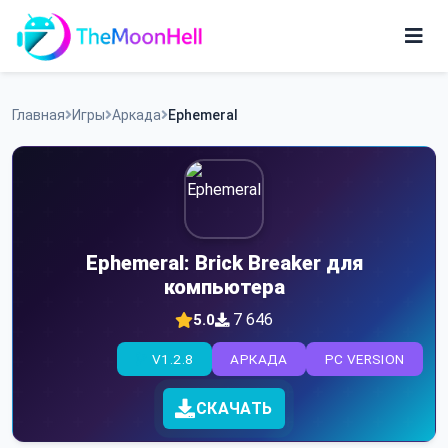
Skip
to
content
Игры
Главная
Игры
Аркада
Ephemeral
Приложения
Ephemeral: Brick Breaker для
компьютера
7 646
5.0
V1.2.8
АРКАДА
PC VERSION
СКАЧАТЬ