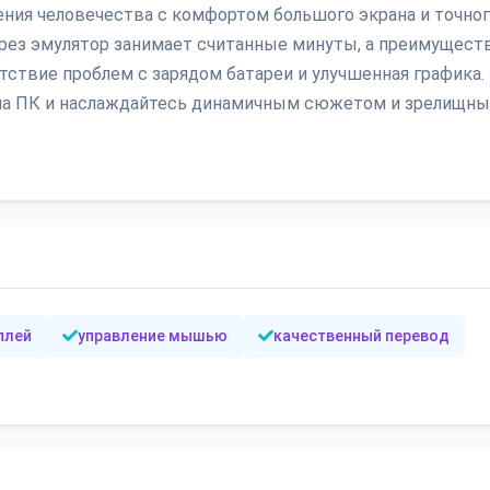
ения человечества с комфортом большого экрана и точно
рез эмулятор занимает считанные минуты, а преимущест
тствие проблем с зарядом батареи и улучшенная графика.
cue на ПК и наслаждайтесь динамичным сюжетом и зрелищн
плей
управление мышью
качественный перевод