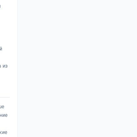
я
й
в из
ue
ение
жие