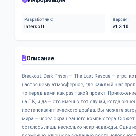
Информация
Разработчик:
Версия:
latersoft
v1.3.10
Описание
Breakout: Dark Prison — The Last Rescue — игра, к
настоящему атмосферное, где каждый шаг пропи
то перед вами как раз такой проект. Приложение,
на ПК, и да — это именно тот случай, когда экше
постапокалиптического драйва. Вы можете загру
мира — через экран вашего компьютера. Сюжет з
осталось лишь несколько искр надежды. Одна из
возможно, ключ к выживанию всего человечества