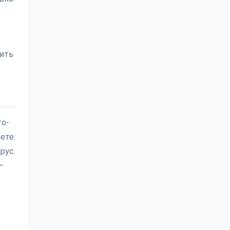
зить
то-
ете:
рус.
—