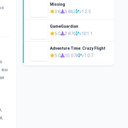
Missing
ых
3.8
5 863
v1.2.5
GameGuardian
5.0
3 876
v101.1
Adventure Time: Crazy Flight
5.0
10 078
v1.0.7
о
И вы
ая
,
а,