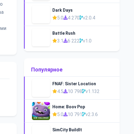
го
Dark Days
ва
5.0
4 270
v2.0.4
ыми
Battle Rush
3.1
6 222
v1.0
Популярное
FNAF: Sister Location
4.5
10 798
v1.132
Home: Boov Pop
5.0
10 791
v2.3.6
SimCity BuildIt