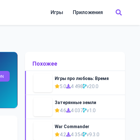
Игры
Приложения
Похожее
ON
Игры про любовь: Время
5.0
4 498
v20.0
Затерянные земли
4.6
4 037
v1.0
War Commander
4.2
4 354
v9.3.0