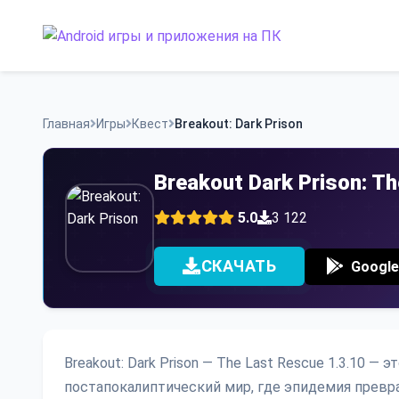
Skip
to
content
Главная
Игры
Квест
Breakout: Dark Prison
Breakout Dark Prison: 
5.0
3 122
СКАЧАТЬ
Google
Breakout: Dark Prison — The Last Rescue 1.3.10 
постапокалиптический мир, где эпидемия преврат