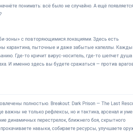
ы начнёте понимать: всё было не случайно. А ещё появляетс
?
мби-зоны» с повторяющимися локациями. Здесь есть
оны карантина, пыточные и даже забытые капеллы. Кажды
нию. Где-то кричит вирус-носитель, где-то шепчет душа
аха. И именно здесь вы будете сражаться — против враго
лечены полностью. Breakout: Dark Prison — The Last Resc
е важны не только рефлексы, но и тактика, арсенал и ум
ние динамичных перестрелок, ближнего боя, скрытного
прокачиваете навыки, собираете ресурсы, улучшаете ору