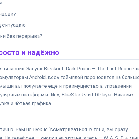
и
нцовку
д ситуацию
ки без перерыва?
просто и надёжно
я выяснил. Запуск Breakout: Dark Prison — The Last Rescue н
муляторам Android, весь геймплей переносится на больш
и мыши вы получаете ещё и преимущество в управлении.
пулярные платформы: Nox, BlueStacks и LDPlayer. Никаких
зка и чёткая графика.
тично. Вам не нужно ‘всматриваться’ в тени, вы сразу
. На телефоне — кнопки на экране, здесь — W, A, S, D + мы