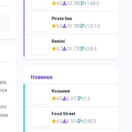
4.3
10 783
v1.68.3
Pirate Sea
5.0
10 780
v1.0.1.0
Remini
3.7
10 770
v3.8.4
Новинки
ра,
ется
Косынки
4.5
6 077
v1.2
ого
Food Street
ором
4.5
6 334
v0.80.3