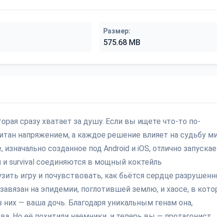
Размер:
575.68 MB
оторая сразу хватает за душу. Если вы ищете что-то по-
тан напряжением, а каждое решение влияет на судьбу ми
 изначально созданное под Android и iOS, отлично запуска
н и survival соединяются в мощный коктейль
зить игру и почувствовать, как бьётся сердце разрушенн
авязан на эпидемии, поглотившей землю, и хаосе, в кот
 них — ваша дочь. Благодаря уникальным генам она,
. Но её похитили наемники, и теперь вы — протагонист,