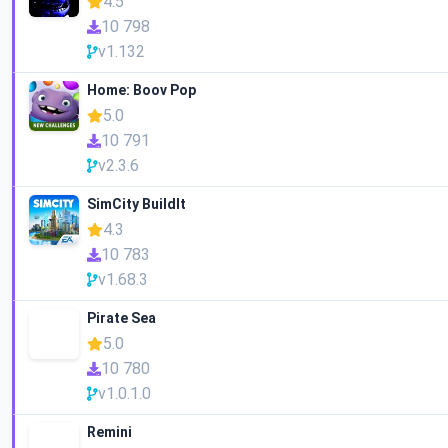
4.5
10 798
v1.132
Home: Boov Pop
5.0
10 791
v2.3.6
SimCity BuildIt
4.3
10 783
v1.68.3
Pirate Sea
5.0
10 780
v1.0.1.0
Remini