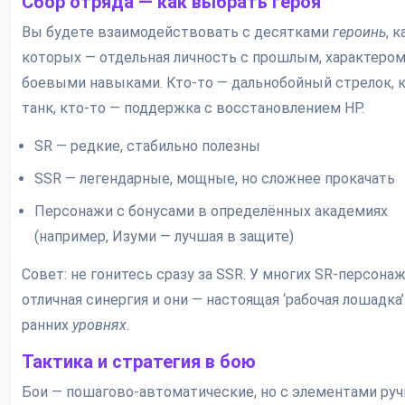
Сбор отряда — как выбрать героя
Вы будете взаимодействовать с десятками
героинь
, 
которых — отдельная личность с прошлым, характером
боевыми навыками. Кто-то — дальнобойный стрелок, к
танк, кто-то — поддержка с восстановлением HP.
SR — редкие, стабильно полезны
SSR — легендарные, мощные, но сложнее прокачать
Персонажи с бонусами в определённых академиях
(например, Изуми — лучшая в защите)
Совет: не гонитесь сразу за SSR. У многих SR-персона
отличная синергия и они — настоящая ‘рабочая лошадка’
ранних
уровнях
.
Тактика и стратегия в бою
Бои — пошагово-автоматические, но с элементами руч