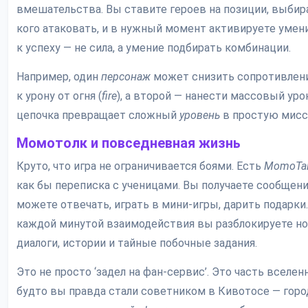
вмешательства. Вы ставите героев на позиции, выбир
кого атаковать, и в нужный момент активируете умен
к успеху — не сила, а умение подбирать комбинации.
Например, один
персонаж
может снизить сопротивлени
к урону от огня (
fire
), а второй — нанести массовый урон
цепочка превращает сложный
уровень
в простую мисс
Момотолк и повседневная жизнь
Круто, что игра не ограничивается боями. Есть
MomoTa
как бы переписка с ученицами. Вы получаете сообщени
можете отвечать, играть в мини-игры, дарить подарки.
каждой минутой взаимодействия вы разблокируете н
диалоги, истории и тайные побочные задания.
Это не просто ‘задел на фан-сервис’. Это часть вселен
будто вы правда стали советником в Кивотосе — горо