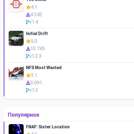
4.1
4 242
v1.4
Initial Drift
5.0
10 745
v1.2.3
NFS Most Wanted
3.1
5 091
v1.3
Популярное
FNAF: Sister Location