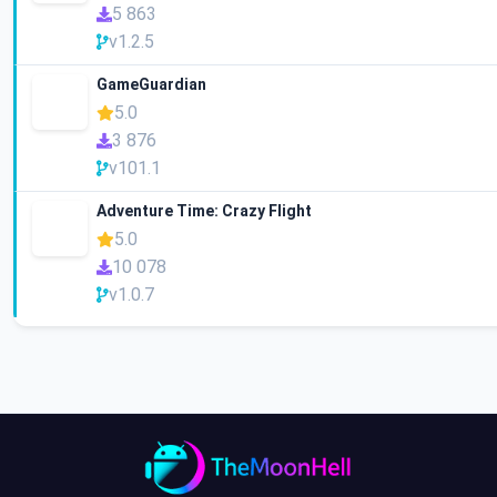
5 863
v1.2.5
GameGuardian
5.0
3 876
v101.1
Adventure Time: Crazy Flight
5.0
10 078
v1.0.7