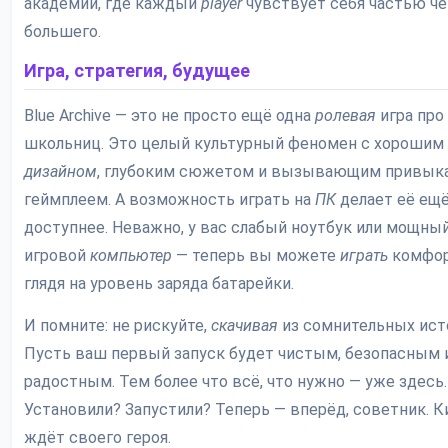
академии, где каждый
player
чувствует себя частью че
большего.
Игра, стратегия, будущее
Blue Archive — это не просто ещё одна
ролевая
игра про
школьниц. Это целый культурный феномен с хорошим
дизайном
, глубоким сюжетом и вызывающим привык
геймплеем. А возможность играть на
ПК
делает её ещ
доступнее. Неважно, у вас слабый ноутбук или мощны
игровой
компьютер
— теперь вы можете
играть
комфор
глядя на уровень заряда батарейки.
И помните: не рискуйте,
скачивая
из сомнительных ист
Пусть ваш первый запуск будет чистым, безопасным 
радостным. Тем более что всё, что нужно — уже здесь.
Установили? Запустили? Теперь — вперёд, советник. 
ждёт своего героя.