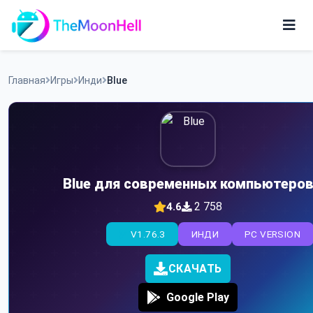
Skip
to
content
Игры
Главная
Игры
Инди
Blue
Приложения
Blue для современных компьютеро
2 758
4.6
V1.76.3
ИНДИ
PC VERSION
СКАЧАТЬ
Google Play