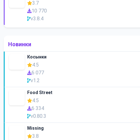
3.7
10 770
v3.8.4
Новинки
Косынки
4.5
6 077
v1.2
Food Street
4.5
6 334
v0.80.3
Missing
3.8