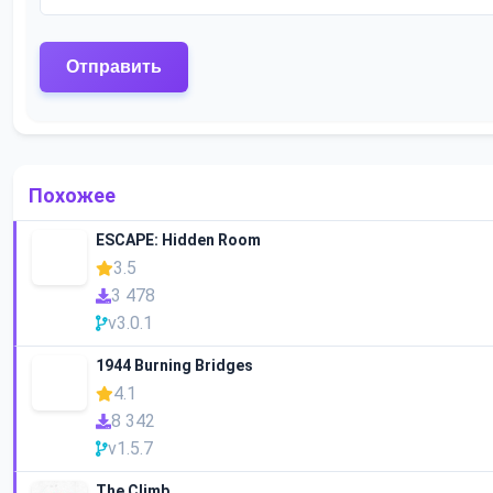
Похожее
ESCAPE: Hidden Room
3.5
3 478
v3.0.1
1944 Burning Bridges
4.1
8 342
v1.5.7
The Climb