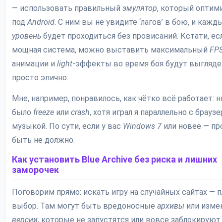
— использовать правильный
эмулятор
, который оптим
под
Android
. С ним вы не увидите ‘лагов’ в бою, и кажд
уровень
будет проходиться без провисаний. Кстати, есл
мощная система, можно выставить максимальный
FP
анимации и
light
-эффекты во время боя будут выгляде
просто эпично.
Мне, например, понравилось, как чётко всё работает: н
было
freeze
или
crash
, хотя играл я параллельно с брауз
музыкой. По сути, если у вас
Windows 7
или новее — пр
быть не должно.
Как установить Blue Archive без риска и лишних
заморочек
Поговорим прямо: искать игру на случайных сайтах — 
выбор. Там могут быть вредоносные
архивы
или изме
версии
, которые не запустятся или вовсе заблокируют 