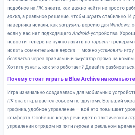
подобное на
ПК
, знаете, как важно найти не просто раб
архив
, а реальное решение, чтобы
играть
стабильно. И 
наверняка искали, как
загрузить
версию для
Windows
, 
если у вас нет подходящего
Android
-устройства. Хоро
новости: теперь не нужно лазить по
торрент
-трекерам 
искать сомнительные
версии
— можно
установить
игру
бесплатно
через правильный
эмулятор
прямо на компь
Хотите узнать, как это работает? Давайте разбираться
Почему стоит играть в Blue Archive на компьют
Игра изначально создавалась для мобильных устройств
ПК
она открывается совсем по-другому. Больший экран
графика, удобное управление — всё это повышает уро
комфорта. Особенно когда речь идёт о тактической
ст
управлении отрядом из пяти
героев
в реальном времен