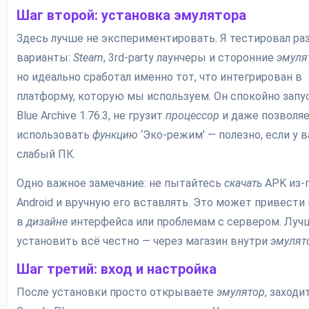
Шаг второй: установка эмулятора
Здесь лучше не экспериментировать. Я тестировал ра
варианты:
Steam
, 3rd-party лаунчеры и сторонние
эмуля
но идеально сработал именно тот, что интегрирован в
платформу, которую мы используем. Он спокойно запу
Blue Archive 1.76.3, не грузит
процессор
и даже позволя
использовать
функцию
‘Эко-режим’ — полезно, если у в
слабый ПК.
Одно важное замечание: не пытайтесь
скачать
APK из-
Android и вручную его вставлять. Это может привести
в
дизайне
интерфейса или проблемам с сервером. Луч
установить всё честно — через магазин внутри
эмулят
Шаг третий: вход и настройка
После установки просто открываете
эмулятор
, заходи