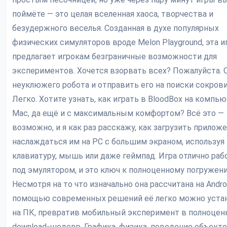
поймёте — это целая вселенная хаоса, творчества и
безудержного веселья. Созданная в духе популярных
физических симуляторов вроде Melon Playground, эта и
предлагает игрокам безграничные возможности для
экспериментов. Хочется взорвать всех? Пожалуйста. 
неуклюжего робота и отправить его на поиски сокров
Легко. Хотите узнать, как играть в BloodBox на компью
Mac, да ещё и с максимальным комфортом? Всё это —
возможно, и я как раз расскажу, как загрузить приложе
наслаждаться им на PC с большим экраном, используя
клавиатуру, мышь или даже геймпад. Игра отлично раб
под эмулятором, и это ключ к полноценному погружен
Несмотря на то что изначально она рассчитана на Androi
помощью современных решений её легко можно уста
на ПК, превратив мобильный эксперимент в полноце
download-шедевр. Графика, физика, поведение объекто