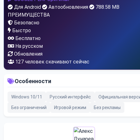
Для Android
Автообновления
788.58 MB
ПРЕИМУЩЕСТВА
Безопасно
Быстро
Бесплатно
На русском
Обновления
122
человек скачивают сейчас
Особенности
Windows 10/11
Русский интерфейс
Официальная верс
Без ограничений
Игровой режим
Без рекламы