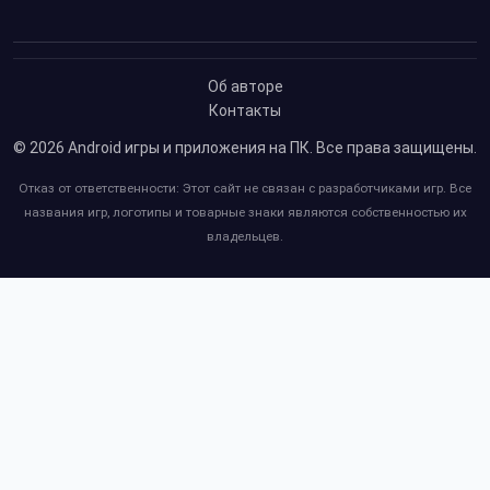
Об авторе
Контакты
© 2026
Android игры и приложения на ПК
. Все права защищены.
Отказ от ответственности: Этот сайт не связан с разработчиками игр. Все
названия игр, логотипы и товарные знаки являются собственностью их
владельцев.