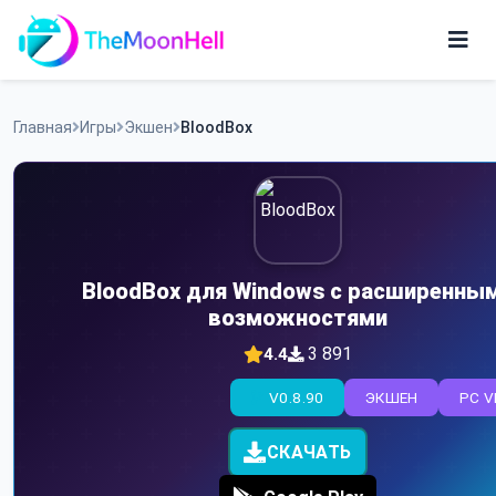
Skip
to
content
Игры
Главная
Игры
Экшен
BloodBox
Приложения
BloodBox для Windows с расширенны
возможностями
3 891
4.4
V0.8.90
ЭКШЕН
PC V
СКАЧАТЬ