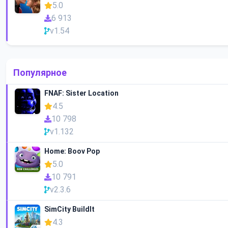
5.0
6 913
v1.54
Популярное
FNAF: Sister Location
4.5
10 798
v1.132
Home: Boov Pop
5.0
10 791
v2.3.6
SimCity BuildIt
4.3