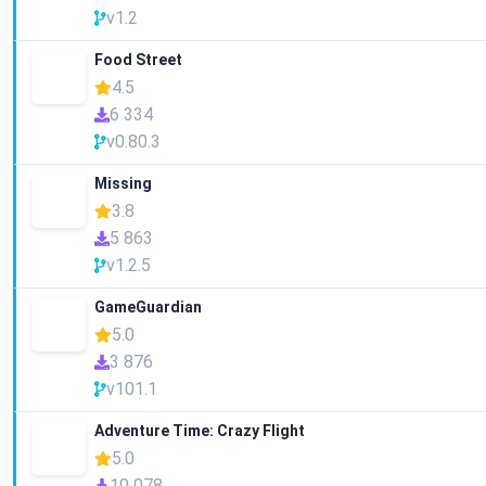
v1.2
Food Street
4.5
6 334
v0.80.3
Missing
3.8
5 863
v1.2.5
GameGuardian
5.0
3 876
v101.1
Adventure Time: Crazy Flight
5.0
10 078