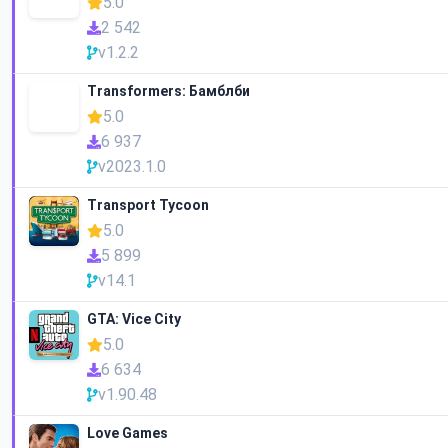
5.0
2 542
v1.2.2
Transformers: Бамблби
5.0
6 937
v2023.1.0
Transport Tycoon
5.0
5 899
v14.1
GTA: Vice City
5.0
6 634
v1.90.48
Love Games