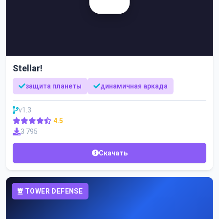
Stellar!
защита планеты
динамичная аркада
v1.3
4.5
3 795
Скачать
TOWER DEFENSE