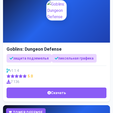
Goblins: Dungeon Defense
защита подземелья
пиксельная графика
v1.1.4
5.0
7 136
Скачать
TOWER DEFENSE