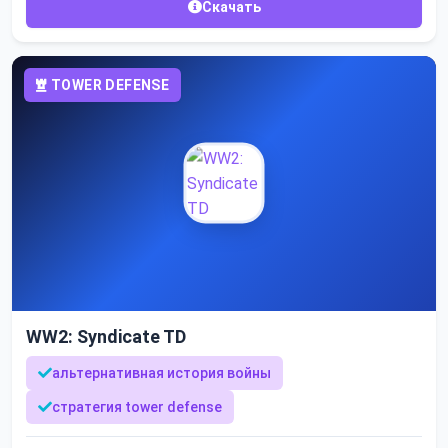
Скачать
TOWER DEFENSE
WW2: Syndicate TD
альтернативная история войны
стратегия tower defense