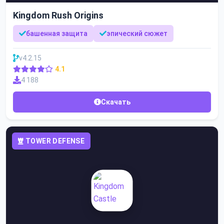
Kingdom Rush Origins
башенная защита
эпический сюжет
v4.2.15
4.1
4 188
Скачать
TOWER DEFENSE