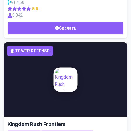
v1.4.60
5.0
8 342
Скачать
TOWER DEFENSE
Kingdom Rush Frontiers