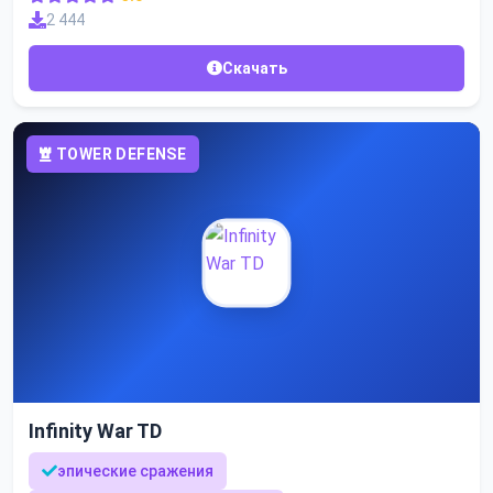
2 444
Скачать
TOWER DEFENSE
Infinity War TD
эпические сражения