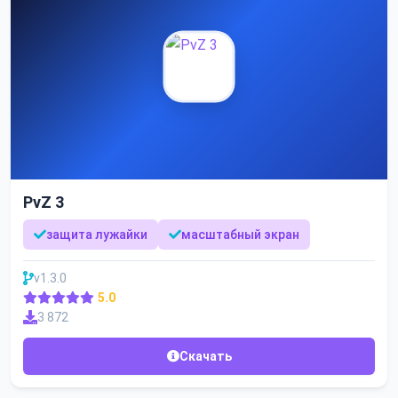
PvZ 3
защита лужайки
масштабный экран
v1.3.0
5.0
3 872
Скачать