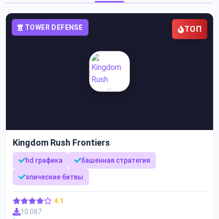
TOWER DEFENSE
ТОП
Kingdom Rush Frontiers
hd графика
башенная стратегия
эпические битвы
4.1
10 087