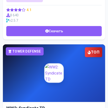
4.1
8 640
v2.5.7
Скачать
TOWER DEFENSE
ТОП