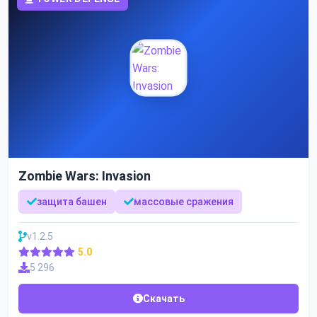
Zombie Wars: Invasion
защита башен
массовые сражения
v1.2.5
5.0
5 296
Скачать