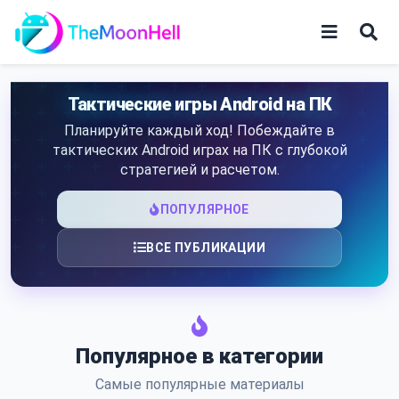
Skip
to
content
Игры
Тактические игры Android на ПК
Планируйте каждый ход! Побеждайте в
Приложения
тактических Android играх на ПК с глубокой
стратегией и расчетом.
ПОПУЛЯРНОЕ
ВСЕ ПУБЛИКАЦИИ
Популярное в категории
Самые популярные материалы