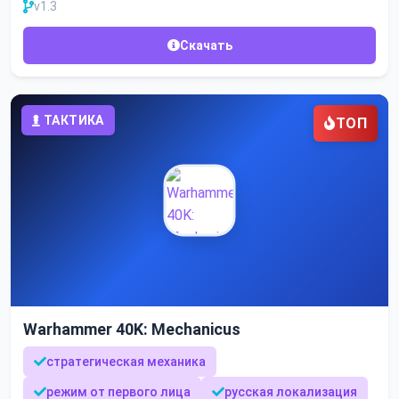
v1.3
Скачать
ТАКТИКА
ТОП
Warhammer 40K: Mechanicus
стратегическая механика
режим от первого лица
русская локализация