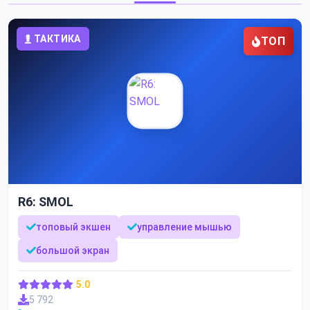
ТАКТИКА
ТОП
R6: SMOL
топовый экшен
управление мышью
большой экран
5.0
5 792