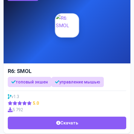
R6: SMOL
топовый экшен
управление мышью
v1.3
5.0
5 792
Скачать